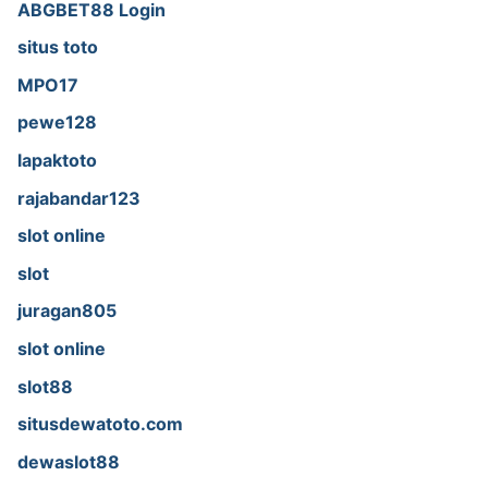
ABGBET88 Login
situs toto
MPO17
pewe128
lapaktoto
rajabandar123
slot online
slot
juragan805
slot online
slot88
situsdewatoto.com
dewaslot88