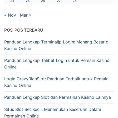
24
25
26
27
28
« Nov
Mar »
POS-POS TERBARU
Panduan Lengkap Terminaljp Login: Menang Besar di
Kasino Online
Panduan Lengkap Talibet Login untuk Pemain Kasino
Online
Login CrazyRichSlot: Panduan Terbaik untuk Pemain
Kasino Online
Panduan Lengkap Slot dan Permainan Kasino Lainnya
Situs Slot Bet Kecil: Menemukan Keseruan Dalam
Permainan Online