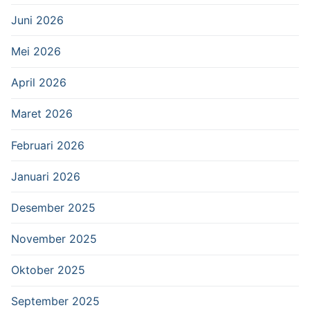
Juni 2026
Mei 2026
April 2026
Maret 2026
Februari 2026
Januari 2026
Desember 2025
November 2025
Oktober 2025
September 2025