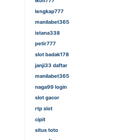
ikon777
lengkap777
manilabet365
istana338
petir777
slot badak178
janji33 daftar
manilabet365
naga99 login
slot gacor
rtp slot
cipit
situs toto