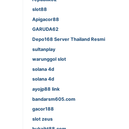
slot88
Apigacor88
GARUDA62
Depo168 Server Thailand Resmi
sultanplay
warunggol slot
solana 4d
solana 4d
ayojp88 link
bandarsm605.com
gacor188
slot zeus
bukajkt88.com