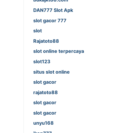
DAN777 Slot Apk
slot gacor 777
slot
Rajatoto88
slot online terpercaya
slot123
situs slot online
slot gacor
rajatoto88
slot gacor
slot gacor
unyu168