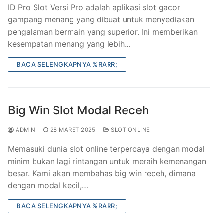
ID Pro Slot Versi Pro adalah aplikasi slot gacor
gampang menang yang dibuat untuk menyediakan
pengalaman bermain yang superior. Ini memberikan
kesempatan menang yang lebih…
BACA SELENGKAPNYA %RARR;
Big Win Slot Modal Receh
ADMIN
28 MARET 2025
SLOT ONLINE
Memasuki dunia slot online terpercaya dengan modal
minim bukan lagi rintangan untuk meraih kemenangan
besar. Kami akan membahas big win receh, dimana
dengan modal kecil,…
BACA SELENGKAPNYA %RARR;