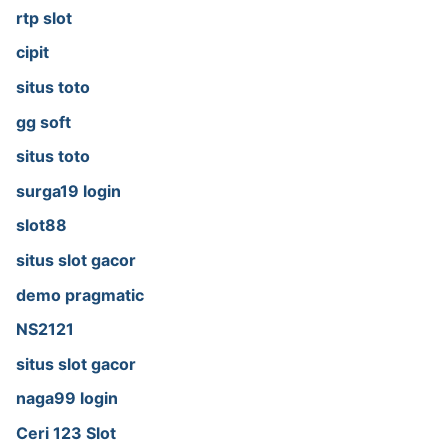
rtp slot
cipit
situs toto
gg soft
situs toto
surga19 login
slot88
situs slot gacor
demo pragmatic
NS2121
situs slot gacor
naga99 login
Ceri 123 Slot