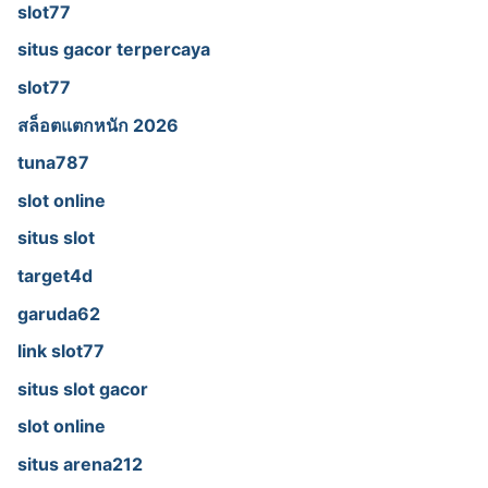
slot77
situs gacor terpercaya
slot77
สล็อตแตกหนัก 2026
tuna787
slot online
situs slot
target4d
garuda62
link slot77
situs slot gacor
slot online
situs arena212