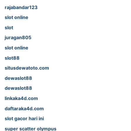
rajabandar123
slot online
slot
juragan805
slot online
slot88
situsdewatoto.com
dewaslot88
dewaslot88
linkaka4d.com
daftaraka4d.com
slot gacor hari ini
super scatter olympus