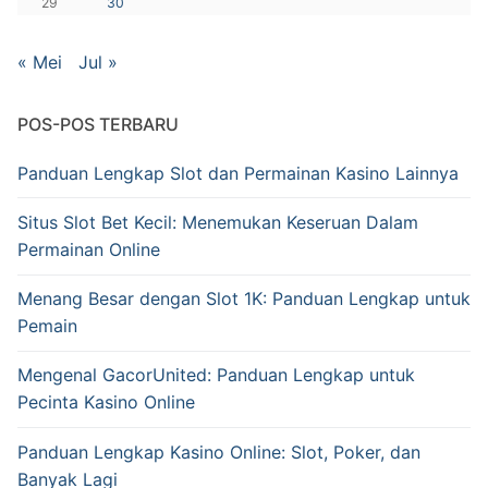
29
30
« Mei
Jul »
POS-POS TERBARU
Panduan Lengkap Slot dan Permainan Kasino Lainnya
Situs Slot Bet Kecil: Menemukan Keseruan Dalam
Permainan Online
Menang Besar dengan Slot 1K: Panduan Lengkap untuk
Pemain
Mengenal GacorUnited: Panduan Lengkap untuk
Pecinta Kasino Online
Panduan Lengkap Kasino Online: Slot, Poker, dan
Banyak Lagi