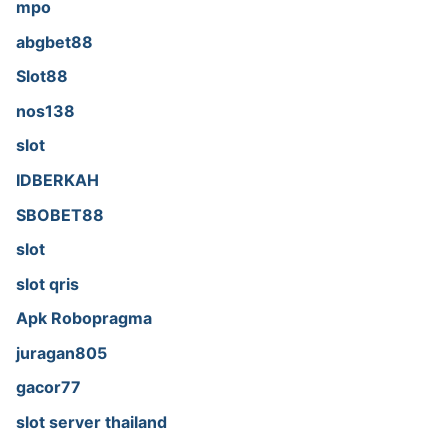
mpo
abgbet88
Slot88
nos138
slot
IDBERKAH
SBOBET88
slot
slot qris
Apk Robopragma
juragan805
gacor77
slot server thailand