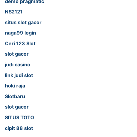
demo pragmatic
NS2121
situs slot gacor
naga99 login
Ceri 123 Slot
slot gacor
judi casino
link judi slot
hoki raja
Slotbaru
slot gacor
SITUS TOTO
cipit 88 slot