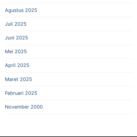
Agustus 2025
Juli 2025
Juni 2025
Mei 2025
April 2025
Maret 2025
Februari 2025
November 2000