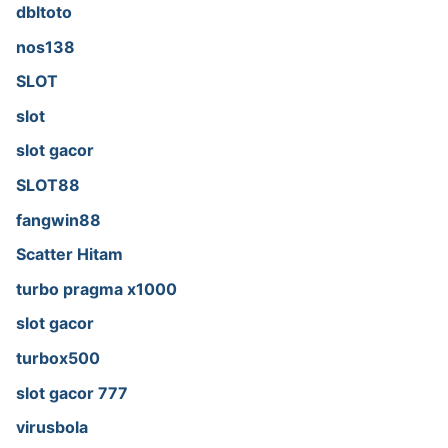
dbltoto
nos138
SLOT
slot
slot gacor
SLOT88
fangwin88
Scatter Hitam
turbo pragma x1000
slot gacor
turbox500
slot gacor 777
virusbola