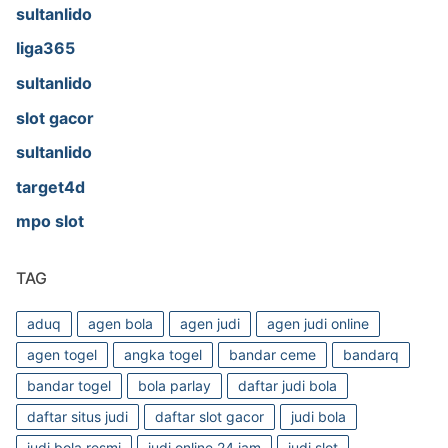
sultanlido
liga365
sultanlido
slot gacor
sultanlido
target4d
mpo slot
TAG
aduq
agen bola
agen judi
agen judi online
agen togel
angka togel
bandar ceme
bandarq
bandar togel
bola parlay
daftar judi bola
daftar situs judi
daftar slot gacor
judi bola
judi bola resmi
judi online 24 jam
judi slot