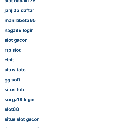
slot badak178
janji33 daftar
manilabet365
naga99 login
slot gacor
rtp slot
cipit
situs toto
gg soft
situs toto
surga19 login
slot88
situs slot gacor