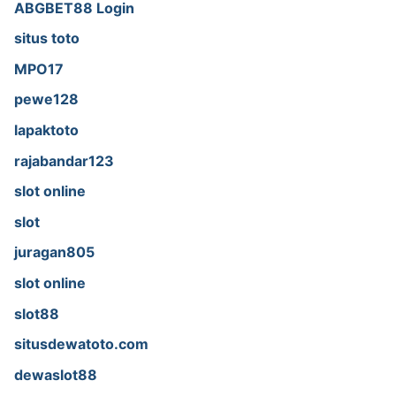
ABGBET88 Login
situs toto
MPO17
pewe128
lapaktoto
rajabandar123
slot online
slot
juragan805
slot online
slot88
situsdewatoto.com
dewaslot88