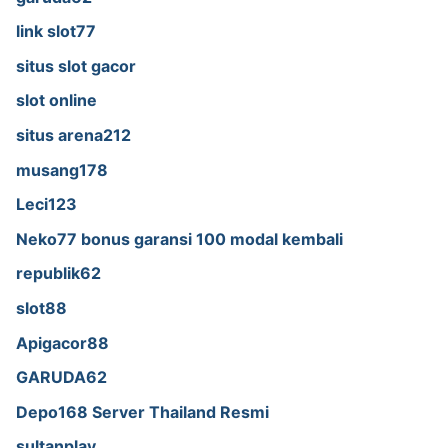
link slot77
situs slot gacor
slot online
situs arena212
musang178
Leci123
Neko77 bonus garansi 100 modal kembali
republik62
slot88
Apigacor88
GARUDA62
Depo168 Server Thailand Resmi
sultanplay