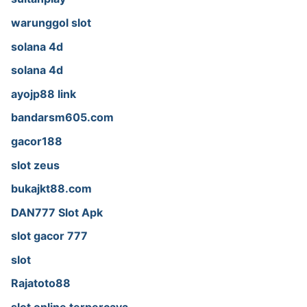
warunggol slot
solana 4d
solana 4d
ayojp88 link
bandarsm605.com
gacor188
slot zeus
bukajkt88.com
DAN777 Slot Apk
slot gacor 777
slot
Rajatoto88