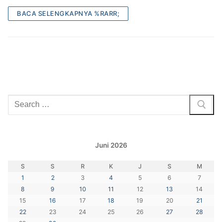
BACA SELENGKAPNYA %RARR;
Cari:
Juni 2026
S
S
R
K
J
S
M
1
2
3
4
5
6
7
8
9
10
11
12
13
14
15
16
17
18
19
20
21
22
23
24
25
26
27
28