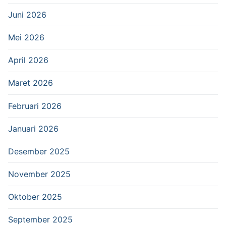
Juni 2026
Mei 2026
April 2026
Maret 2026
Februari 2026
Januari 2026
Desember 2025
November 2025
Oktober 2025
September 2025