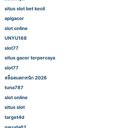
situs slot bet kecil
apigacor
slot online
UNYU168
slot77
situs gacor terpercaya
slot77
สล็อตแตกหนัก 2026
tuna787
slot online
situs slot
target4d
garuda62