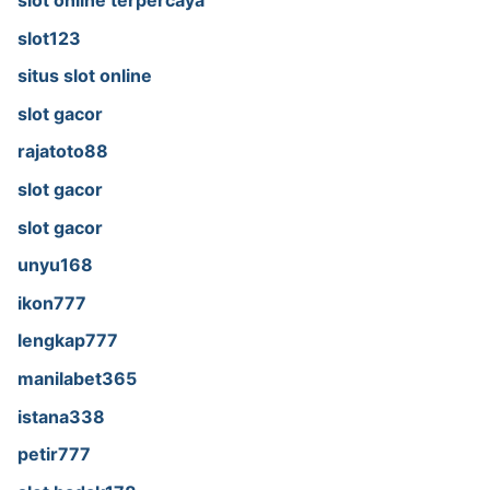
slot online terpercaya
slot123
situs slot online
slot gacor
rajatoto88
slot gacor
slot gacor
unyu168
ikon777
lengkap777
manilabet365
istana338
petir777