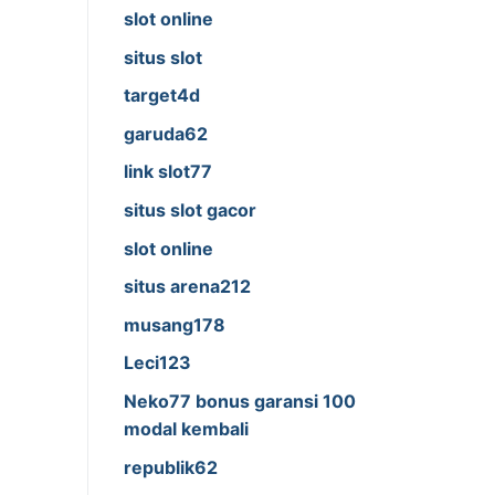
slot online
situs slot
target4d
garuda62
link slot77
situs slot gacor
slot online
situs arena212
musang178
Leci123
Neko77 bonus garansi 100
modal kembali
republik62