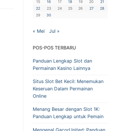
15
16
17
18
19
20
21
22
23
24
25
26
27
28
29
30
« Mei
Jul »
POS-POS TERBARU
Panduan Lengkap Slot dan
Permainan Kasino Lainnya
Situs Slot Bet Kecil: Menemukan
Keseruan Dalam Permainan
Online
Menang Besar dengan Slot 1K:
Panduan Lengkap untuk Pemain
Mengenal GacorUnited: Panduan