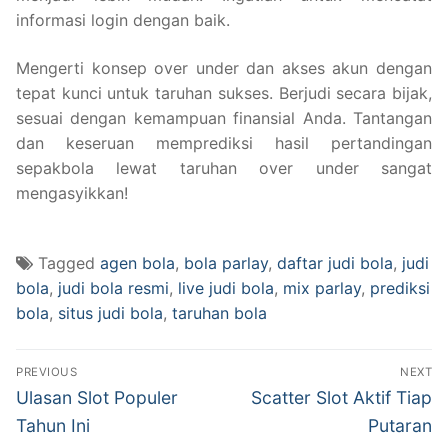
informasi login dengan baik.
Mengerti konsep over under dan akses akun dengan
tepat kunci untuk taruhan sukses. Berjudi secara bijak,
sesuai dengan kemampuan finansial Anda. Tantangan
dan keseruan memprediksi hasil pertandingan
sepakbola lewat taruhan over under sangat
mengasyikkan!
Tagged
agen bola
,
bola parlay
,
daftar judi bola
,
judi
bola
,
judi bola resmi
,
live judi bola
,
mix parlay
,
prediksi
bola
,
situs judi bola
,
taruhan bola
Navigasi
PREVIOUS
NEXT
pos
Previous
Next
Ulasan Slot Populer
Scatter Slot Aktif Tiap
post:
post:
Tahun Ini
Putaran