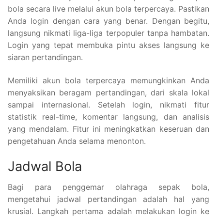
bola secara live melalui akun bola terpercaya. Pastikan
Anda login dengan cara yang benar. Dengan begitu,
langsung nikmati liga-liga terpopuler tanpa hambatan.
Login yang tepat membuka pintu akses langsung ke
siaran pertandingan.
Memiliki akun bola terpercaya memungkinkan Anda
menyaksikan beragam pertandingan, dari skala lokal
sampai internasional. Setelah login, nikmati fitur
statistik real-time, komentar langsung, dan analisis
yang mendalam. Fitur ini meningkatkan keseruan dan
pengetahuan Anda selama menonton.
Jadwal Bola
Bagi para penggemar olahraga sepak bola,
mengetahui jadwal pertandingan adalah hal yang
krusial. Langkah pertama adalah melakukan login ke