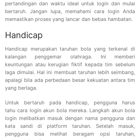
pertandingan dan waktu ideal untuk login dan mulai
bertaruh. Jangan lupa, memahami cara login Anda
memastikan proses yang lancar dan bebas hambatan.
Handicap
Handicap merupakan taruhan bola yang terkenal di
kalangan penggemar olahraga. Ini memberi
keuntungan atau kerugian fiktif kepada tim sebelum
laga dimulai. Hal ini membuat taruhan lebih seimbang,
apalagi bila ada perbedaan besar kekuatan antara tim
yang berlaga.
Untuk bertaruh pada handicap, pengguna harus
tahu cara login akun bola mereka. Langkah akun bola
login melibatkan masuk dengan nama pengguna dan
kata sandi di platform taruhan. Setelah masuk,
pengguna bisa melihat beragam opsi taruhan,