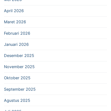
April 2026
Maret 2026
Februari 2026
Januari 2026
Desember 2025
November 2025
Oktober 2025
September 2025
Agustus 2025