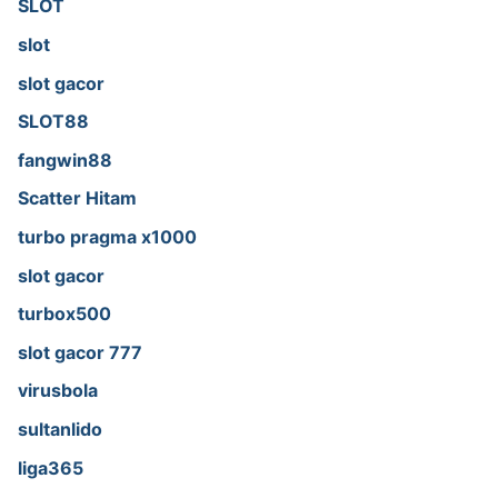
SLOT
slot
slot gacor
SLOT88
fangwin88
Scatter Hitam
turbo pragma x1000
slot gacor
turbox500
slot gacor 777
virusbola
sultanlido
liga365