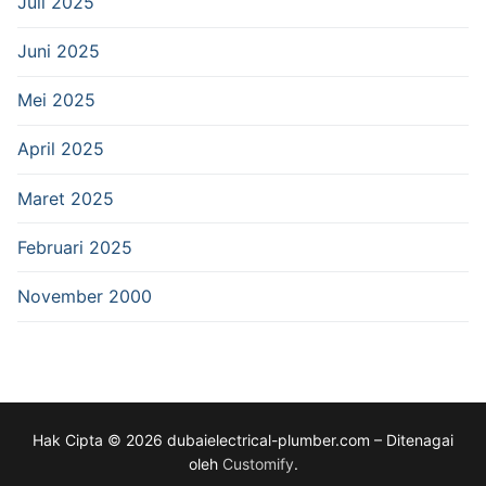
Juli 2025
Juni 2025
Mei 2025
April 2025
Maret 2025
Februari 2025
November 2000
Hak Cipta © 2026 dubaielectrical-plumber.com – Ditenagai
oleh
Customify
.