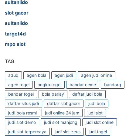
sultanlido
slot gacor
sultanlido
target4d
mpo slot
TAG
aduq
agen bola
agen judi
agen judi online
agen togel
angka togel
bandar ceme
bandarq
bandar togel
bola parlay
daftar judi bola
daftar situs judi
daftar slot gacor
judi bola
judi bola resmi
judi online 24 jam
judi slot
judi slot demo
judi slot mahjong
judi slot online
judi slot terpercaya
judi slot zeus
judi togel