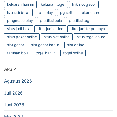
keluaran hari ini
keluaran togel
link slot gacor
live judi bola
mix parlay
pg soft
poker online
pragmatic play
prediksi bola
prediksi togel
situs judi bola
situs judi online
situs judi terpercaya
situs poker online
situs slot online
situs togel online
slot gacor
slot gacor hari ini
slot online
taruhan bola
togel hari ini
togel online
ARSIP
Agustus 2026
Juli 2026
Juni 2026
Mei 2026