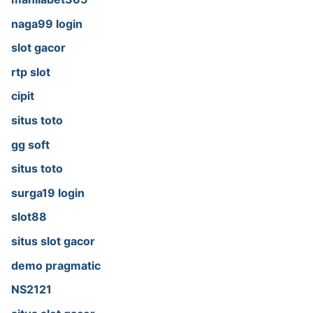
naga99 login
slot gacor
rtp slot
cipit
situs toto
gg soft
situs toto
surga19 login
slot88
situs slot gacor
demo pragmatic
NS2121