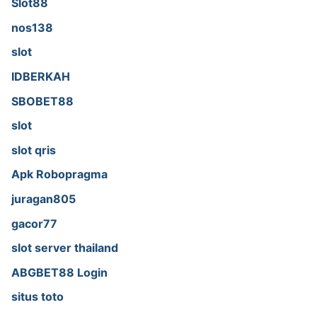
Slot88
nos138
slot
IDBERKAH
SBOBET88
slot
slot qris
Apk Robopragma
juragan805
gacor77
slot server thailand
ABGBET88 Login
situs toto