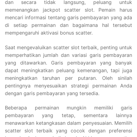
dan secara tidak langsung, peluang untuk
memenangkan jackpot scatter slot. Pemain harus
mencari informasi tentang garis pembayaran yang ada
di setiap permainan dan bagaimana hal tersebut
mempengaruhi aktivasi bonus scatter.
Saat mengevaluikan scatter slot terbaik, penting untuk
memperhatikan jumlah dan variasi garis pembayaran
yang ditawarkan. Garis pembayaran yang banyak
dapat meningkatkan peluang kemenangan, tapi juga
meningkatkan taruhan per putaran. Oleh sinilah
pentingnya menyesuaikan strategi permainan Anda
dengan garis pembayaran yang tersedia.
Beberapa permainan mungkin memiliki garis
pembayaran yang tetap, sementara lainnya
menawarkan ketangkasan dalam penyesuaian. Memilih
scatter slot terbaik yang cocok dengan preferensi