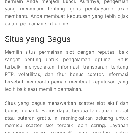
bermain Anda menjadi kunci. Akhirnya, pengertian
yang mendalam tentang garis pembayaran akan
membantu Anda membuat keputusan yang lebih bijak
dalam permainan slot online.
Situs yang Bagus
Memilih situs permainan slot dengan reputasi baik
sangat penting untuk pengalaman optimal. Situs
terbaik menyediakan informasi transparan tentang
RTP, volatilitas, dan fitur bonus scatter. Informasi
tersebut membantu pemain membuat keputusan yang
lebih baik saat memilih permainan.
Situs yang bagus menawarkan scatter slot aktif dan
bonus menarik. Bonus dapat berupa tambahan modal
atau putaran gratis. Ini meningkatkan peluang untuk
memicu scatter slot terbaik lebih sering. Layanan
pelanggan yang responsif juga penting untuk