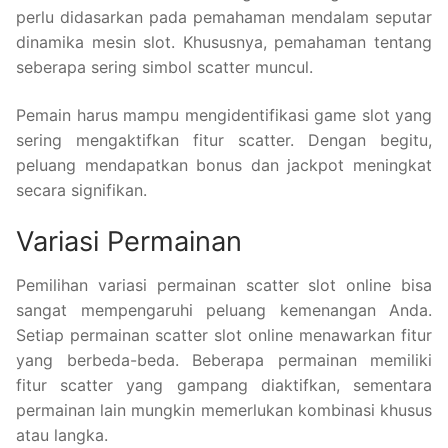
perlu didasarkan pada pemahaman mendalam seputar
dinamika mesin slot. Khususnya, pemahaman tentang
seberapa sering simbol scatter muncul.
Pemain harus mampu mengidentifikasi game slot yang
sering mengaktifkan fitur scatter. Dengan begitu,
peluang mendapatkan bonus dan jackpot meningkat
secara signifikan.
Variasi Permainan
Pemilihan variasi permainan scatter slot online bisa
sangat mempengaruhi peluang kemenangan Anda.
Setiap permainan scatter slot online menawarkan fitur
yang berbeda-beda. Beberapa permainan memiliki
fitur scatter yang gampang diaktifkan, sementara
permainan lain mungkin memerlukan kombinasi khusus
atau langka.