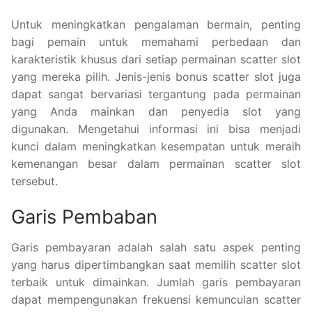
Untuk meningkatkan pengalaman bermain, penting
bagi pemain untuk memahami perbedaan dan
karakteristik khusus dari setiap permainan scatter slot
yang mereka pilih. Jenis-jenis bonus scatter slot juga
dapat sangat bervariasi tergantung pada permainan
yang Anda mainkan dan penyedia slot yang
digunakan. Mengetahui informasi ini bisa menjadi
kunci dalam meningkatkan kesempatan untuk meraih
kemenangan besar dalam permainan scatter slot
tersebut.
Garis Pembaban
Garis pembayaran adalah salah satu aspek penting
yang harus dipertimbangkan saat memilih scatter slot
terbaik untuk dimainkan. Jumlah garis pembayaran
dapat mempengunakan frekuensi kemunculan scatter