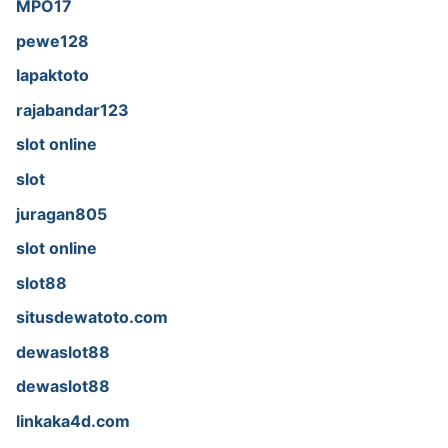
MPO17
pewe128
lapaktoto
rajabandar123
slot online
slot
juragan805
slot online
slot88
situsdewatoto.com
dewaslot88
dewaslot88
linkaka4d.com