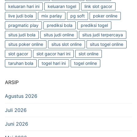
keluaran hari ini
keluaran togel
link slot gacor
live judi bola
mix parlay
pg soft
poker online
pragmatic play
prediksi bola
prediksi togel
situs judi bola
situs judi online
situs judi terpercaya
situs poker online
situs slot online
situs togel online
slot gacor
slot gacor hari ini
slot online
taruhan bola
togel hari ini
togel online
ARSIP
Agustus 2026
Juli 2026
Juni 2026