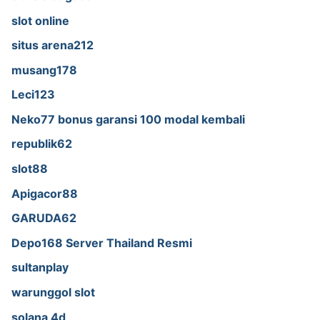
slot online
situs arena212
musang178
Leci123
Neko77 bonus garansi 100 modal kembali
republik62
slot88
Apigacor88
GARUDA62
Depo168 Server Thailand Resmi
sultanplay
warunggol slot
solana 4d