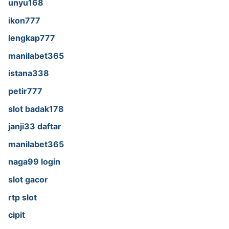
unyu168
ikon777
lengkap777
manilabet365
istana338
petir777
slot badak178
janji33 daftar
manilabet365
naga99 login
slot gacor
rtp slot
cipit