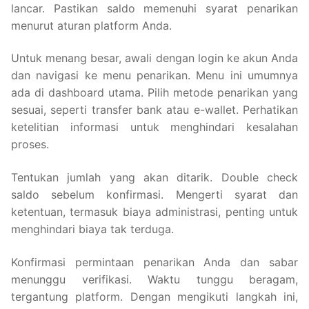
lancar. Pastikan saldo memenuhi syarat penarikan
menurut aturan platform Anda.
Untuk menang besar, awali dengan login ke akun Anda
dan navigasi ke menu penarikan. Menu ini umumnya
ada di dashboard utama. Pilih metode penarikan yang
sesuai, seperti transfer bank atau e-wallet. Perhatikan
ketelitian informasi untuk menghindari kesalahan
proses.
Tentukan jumlah yang akan ditarik. Double check
saldo sebelum konfirmasi. Mengerti syarat dan
ketentuan, termasuk biaya administrasi, penting untuk
menghindari biaya tak terduga.
Konfirmasi permintaan penarikan Anda dan sabar
menunggu verifikasi. Waktu tunggu beragam,
tergantung platform. Dengan mengikuti langkah ini,