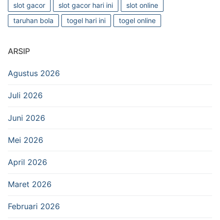
slot gacor
slot gacor hari ini
slot online
taruhan bola
togel hari ini
togel online
ARSIP
Agustus 2026
Juli 2026
Juni 2026
Mei 2026
April 2026
Maret 2026
Februari 2026