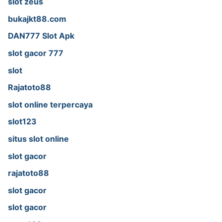
slot zeus
bukajkt88.com
DAN777 Slot Apk
slot gacor 777
slot
Rajatoto88
slot online terpercaya
slot123
situs slot online
slot gacor
rajatoto88
slot gacor
slot gacor