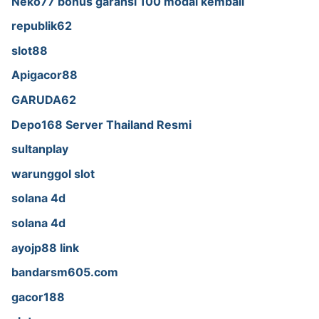
Neko77 bonus garansi 100 modal kembali
republik62
slot88
Apigacor88
GARUDA62
Depo168 Server Thailand Resmi
sultanplay
warunggol slot
solana 4d
solana 4d
ayojp88 link
bandarsm605.com
gacor188