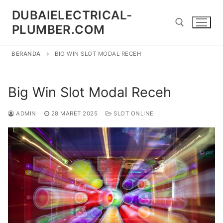
Lompat
DUBAIELECTRICAL-
ke
PLUMBER.COM
konten
BERANDA
BIG WIN SLOT MODAL RECEH
Cari:
Big Win Slot Modal Receh
ADMIN
28 MARET 2025
SLOT ONLINE