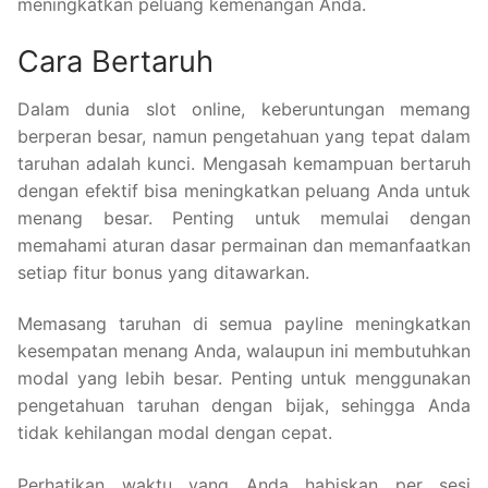
meningkatkan peluang kemenangan Anda.
Cara Bertaruh
Dalam dunia slot online, keberuntungan memang
berperan besar, namun pengetahuan yang tepat dalam
taruhan adalah kunci. Mengasah kemampuan bertaruh
dengan efektif bisa meningkatkan peluang Anda untuk
menang besar. Penting untuk memulai dengan
memahami aturan dasar permainan dan memanfaatkan
setiap fitur bonus yang ditawarkan.
Memasang taruhan di semua payline meningkatkan
kesempatan menang Anda, walaupun ini membutuhkan
modal yang lebih besar. Penting untuk menggunakan
pengetahuan taruhan dengan bijak, sehingga Anda
tidak kehilangan modal dengan cepat.
Perhatikan waktu yang Anda habiskan per sesi