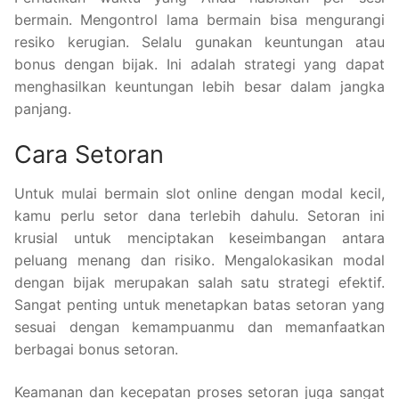
bermain. Mengontrol lama bermain bisa mengurangi
resiko kerugian. Selalu gunakan keuntungan atau
bonus dengan bijak. Ini adalah strategi yang dapat
menghasilkan keuntungan lebih besar dalam jangka
panjang.
Cara Setoran
Untuk mulai bermain slot online dengan modal kecil,
kamu perlu setor dana terlebih dahulu. Setoran ini
krusial untuk menciptakan keseimbangan antara
peluang menang dan risiko. Mengalokasikan modal
dengan bijak merupakan salah satu strategi efektif.
Sangat penting untuk menetapkan batas setoran yang
sesuai dengan kemampuanmu dan memanfaatkan
berbagai bonus setoran.
Keamanan dan kecepatan proses setoran juga sangat