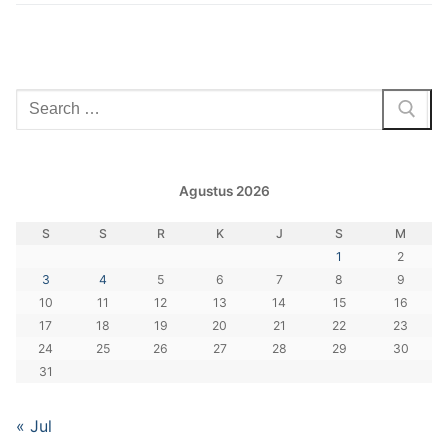
Cari:
Agustus 2026
S
S
R
K
J
S
M
1
2
3
4
5
6
7
8
9
10
11
12
13
14
15
16
17
18
19
20
21
22
23
24
25
26
27
28
29
30
31
« Jul