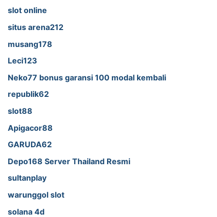
slot online
situs arena212
musang178
Leci123
Neko77 bonus garansi 100 modal kembali
republik62
slot88
Apigacor88
GARUDA62
Depo168 Server Thailand Resmi
sultanplay
warunggol slot
solana 4d