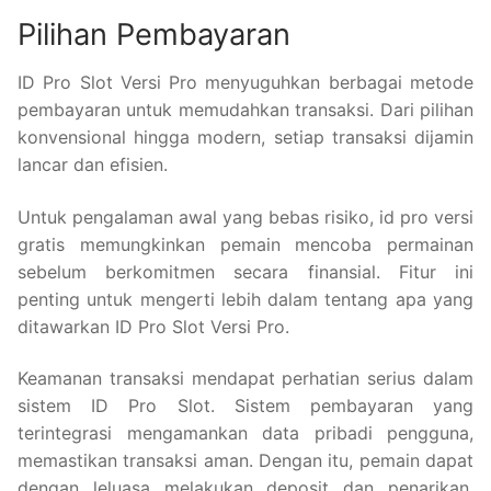
Pilihan Pembayaran
ID Pro Slot Versi Pro menyuguhkan berbagai metode
pembayaran untuk memudahkan transaksi. Dari pilihan
konvensional hingga modern, setiap transaksi dijamin
lancar dan efisien.
Untuk pengalaman awal yang bebas risiko, id pro versi
gratis memungkinkan pemain mencoba permainan
sebelum berkomitmen secara finansial. Fitur ini
penting untuk mengerti lebih dalam tentang apa yang
ditawarkan ID Pro Slot Versi Pro.
Keamanan transaksi mendapat perhatian serius dalam
sistem ID Pro Slot. Sistem pembayaran yang
terintegrasi mengamankan data pribadi pengguna,
memastikan transaksi aman. Dengan itu, pemain dapat
dengan leluasa melakukan deposit dan penarikan,