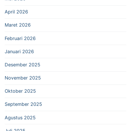
April 2026
Maret 2026
Februari 2026
Januari 2026
Desember 2025
November 2025
Oktober 2025
September 2025
Agustus 2025
Juli 2025