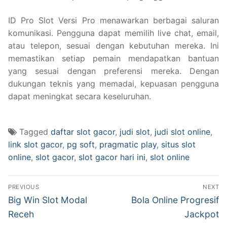
ID Pro Slot Versi Pro menawarkan berbagai saluran
komunikasi. Pengguna dapat memilih live chat, email,
atau telepon, sesuai dengan kebutuhan mereka. Ini
memastikan setiap pemain mendapatkan bantuan
yang sesuai dengan preferensi mereka. Dengan
dukungan teknis yang memadai, kepuasan pengguna
dapat meningkat secara keseluruhan.
Tagged
daftar slot gacor
,
judi slot
,
judi slot online
,
link slot gacor
,
pg soft
,
pragmatic play
,
situs slot
online
,
slot gacor
,
slot gacor hari ini
,
slot online
Navigasi
PREVIOUS
NEXT
pos
Previous
Next
Big Win Slot Modal
Bola Online Progresif
post:
post:
Receh
Jackpot