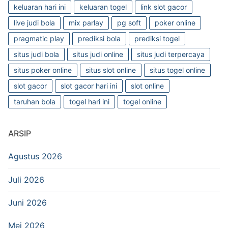
keluaran hari ini
keluaran togel
link slot gacor
live judi bola
mix parlay
pg soft
poker online
pragmatic play
prediksi bola
prediksi togel
situs judi bola
situs judi online
situs judi terpercaya
situs poker online
situs slot online
situs togel online
slot gacor
slot gacor hari ini
slot online
taruhan bola
togel hari ini
togel online
ARSIP
Agustus 2026
Juli 2026
Juni 2026
Mei 2026