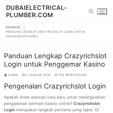
Lompat
DUBAIELECTRICAL-
ke
PLUMBER.COM
konten
BERANDA
Cari:
PANDUAN LENGKAP CRAZYRICHSLOT LOGIN UNTUK
PENGGEMAR KASINO
Panduan Lengkap Crazyrichslot
Login untuk Penggemar Kasino
ADMIN
2 JANUARI 2026
TAK BERKATEGORI
Pengenalan Crazyrichslot Login
Apakah Anda mencari cara baru untuk meningkatkan
pengalaman bermain kasino online?
Crazyrichslot
Login
merupakan langkah pertama yang tepat. Di