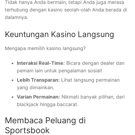
Tidak hanya Anda bermain, tetapi Anda juga merasa
terhubung dengan kasino seolah-olah Anda berada di
dalamnya.
Keuntungan Kasino Langsung
Mengapa memilih kasino langsung?
Interaksi Real-Time:
Bicara dengan dealer dan
pemain lain untuk pengalaman sosial!
Lebih Transparan:
Lihat langsung permainan
yang dimainkan.
Varian Permainan:
Nikmati banyak pilihan, dari
blackjack hingga baccarat.
Membaca Peluang di
Sportsbook