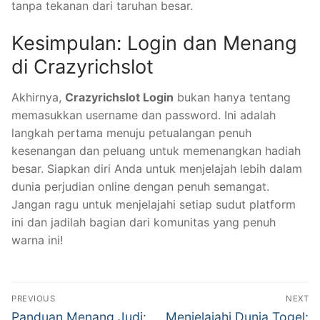
tanpa tekanan dari taruhan besar.
Kesimpulan: Login dan Menang
di Crazyrichslot
Akhirnya,
Crazyrichslot Login
bukan hanya tentang
memasukkan username dan password. Ini adalah
langkah pertama menuju petualangan penuh
kesenangan dan peluang untuk memenangkan hadiah
besar. Siapkan diri Anda untuk menjelajah lebih dalam
dunia perjudian online dengan penuh semangat.
Jangan ragu untuk menjelajahi setiap sudut platform
ini dan jadilah bagian dari komunitas yang penuh
warna ini!
Navigasi
PREVIOUS
NEXT
pos
Previous
Next
Panduan Menang Judi:
Menjelajahi Dunia Togel: