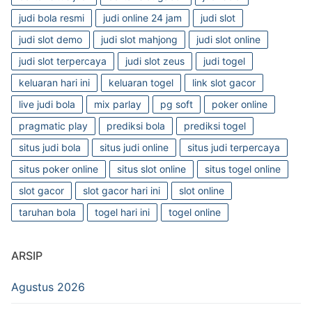
judi bola resmi
judi online 24 jam
judi slot
judi slot demo
judi slot mahjong
judi slot online
judi slot terpercaya
judi slot zeus
judi togel
keluaran hari ini
keluaran togel
link slot gacor
live judi bola
mix parlay
pg soft
poker online
pragmatic play
prediksi bola
prediksi togel
situs judi bola
situs judi online
situs judi terpercaya
situs poker online
situs slot online
situs togel online
slot gacor
slot gacor hari ini
slot online
taruhan bola
togel hari ini
togel online
ARSIP
Agustus 2026