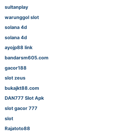
sultanplay
warunggol slot
solana 4d
solana 4d
ayojp88 link
bandarsm605.com
gacor188
slot zeus
bukajkt88.com
DAN777 Slot Apk
slot gacor 777
slot
Rajatoto88