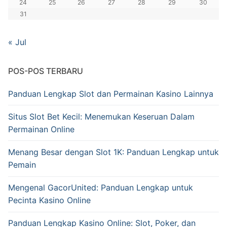
24
25
26
27
28
29
30
31
« Jul
POS-POS TERBARU
Panduan Lengkap Slot dan Permainan Kasino Lainnya
Situs Slot Bet Kecil: Menemukan Keseruan Dalam
Permainan Online
Menang Besar dengan Slot 1K: Panduan Lengkap untuk
Pemain
Mengenal GacorUnited: Panduan Lengkap untuk
Pecinta Kasino Online
Panduan Lengkap Kasino Online: Slot, Poker, dan