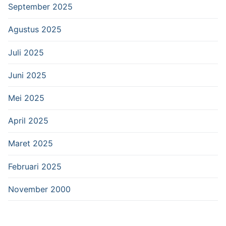
September 2025
Agustus 2025
Juli 2025
Juni 2025
Mei 2025
April 2025
Maret 2025
Februari 2025
November 2000