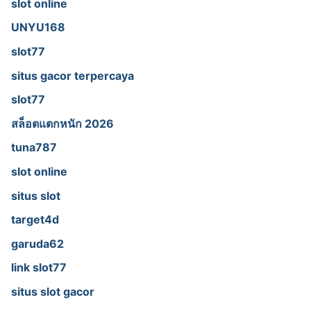
slot online
UNYU168
slot77
situs gacor terpercaya
slot77
สล็อตแตกหนัก 2026
tuna787
slot online
situs slot
target4d
garuda62
link slot77
situs slot gacor