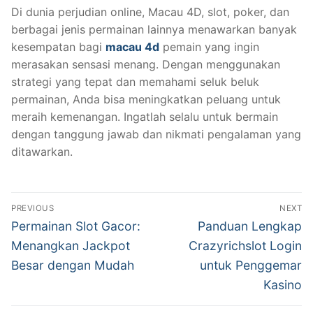
Di dunia perjudian online, Macau 4D, slot, poker, dan
berbagai jenis permainan lainnya menawarkan banyak
kesempatan bagi
macau 4d
pemain yang ingin
merasakan sensasi menang. Dengan menggunakan
strategi yang tepat dan memahami seluk beluk
permainan, Anda bisa meningkatkan peluang untuk
meraih kemenangan. Ingatlah selalu untuk bermain
dengan tanggung jawab dan nikmati pengalaman yang
ditawarkan.
Navigasi
PREVIOUS
NEXT
pos
Previous
Next
Permainan Slot Gacor:
Panduan Lengkap
post:
post:
Menangkan Jackpot
Crazyrichslot Login
Besar dengan Mudah
untuk Penggemar
Kasino