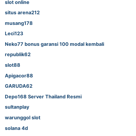
slot online
situs arena212
musang178
Leci123
Neko77 bonus garansi 100 modal kembali
republik62
slot88
Apigacor88
GARUDA62
Depo168 Server Thailand Resmi
sultanplay
warunggol slot
solana 4d