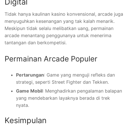
Digital
Tidak hanya kaulinan kasino konvensional, arcade juga
menyuguhkan kesenangan yang tak kalah menarik.
Meskipun tidak selalu melibatkan uang, permainan
arcade menantang penggunanya untuk menerima
tantangan dan berkompetisi.
Permainan Arcade Populer
Pertarungan
: Game yang menguji refleks dan
strategi, seperti Street Fighter dan Tekken.
Game Mobil
: Menghadirkan pengalaman balapan
yang mendebarkan layaknya berada di trek
nyata.
Kesimpulan