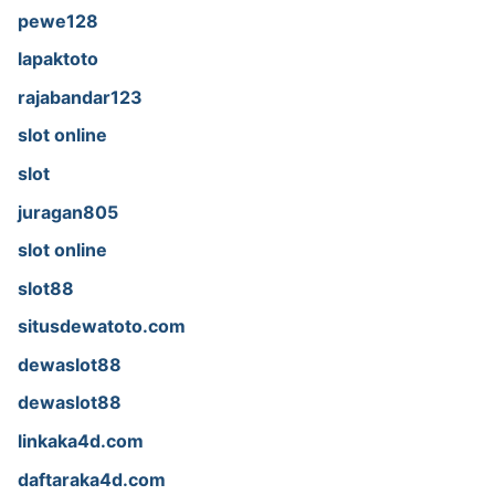
pewe128
lapaktoto
rajabandar123
slot online
slot
juragan805
slot online
slot88
situsdewatoto.com
dewaslot88
dewaslot88
linkaka4d.com
daftaraka4d.com