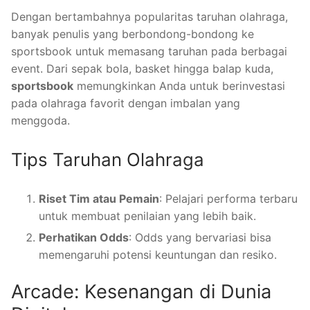
Dengan bertambahnya popularitas taruhan olahraga,
banyak penulis yang berbondong-bondong ke
sportsbook untuk memasang taruhan pada berbagai
event. Dari sepak bola, basket hingga balap kuda,
sportsbook
memungkinkan Anda untuk berinvestasi
pada olahraga favorit dengan imbalan yang
menggoda.
Tips Taruhan Olahraga
Riset Tim atau Pemain
: Pelajari performa terbaru
untuk membuat penilaian yang lebih baik.
Perhatikan Odds
: Odds yang bervariasi bisa
memengaruhi potensi keuntungan dan resiko.
Arcade: Kesenangan di Dunia