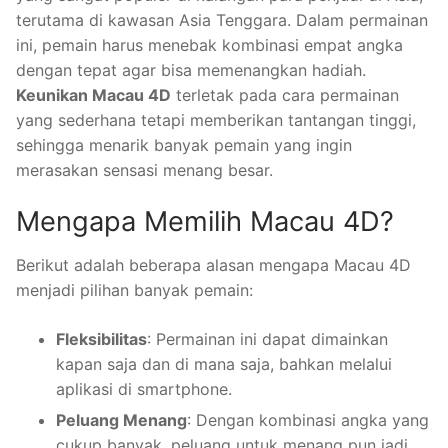
terutama di kawasan Asia Tenggara. Dalam permainan
ini, pemain harus menebak kombinasi empat angka
dengan tepat agar bisa memenangkan hadiah.
Keunikan Macau 4D
terletak pada cara permainan
yang sederhana tetapi memberikan tantangan tinggi,
sehingga menarik banyak pemain yang ingin
merasakan sensasi menang besar.
Mengapa Memilih Macau 4D?
Berikut adalah beberapa alasan mengapa Macau 4D
menjadi pilihan banyak pemain:
Fleksibilitas
: Permainan ini dapat dimainkan
kapan saja dan di mana saja, bahkan melalui
aplikasi di smartphone.
Peluang Menang
: Dengan kombinasi angka yang
cukup banyak, peluang untuk menang pun jadi