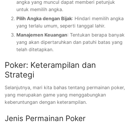
angka yang muncul dapat memberi petunjuk
untuk memilih angka.
Pilih Angka dengan Bijak
: Hindari memilih angka
yang terlalu umum, seperti tanggal lahir.
Manajemen Keuangan
: Tentukan berapa banyak
yang akan dipertaruhkan dan patuhi batas yang
telah ditetapkan.
Poker: Keterampilan dan
Strategi
Selanjutnya, mari kita bahas tentang permainan poker,
yang merupakan game yang menggabungkan
keberuntungan dengan keterampilan.
Jenis Permainan Poker