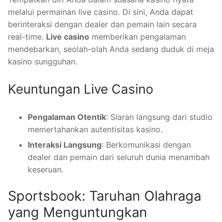
melalui permainan live casino. Di sini, Anda dapat
berinteraksi dengan dealer dan pemain lain secara
real-time.
Live casino
memberikan pengalaman
mendebarkan, seolah-olah Anda sedang duduk di meja
kasino sungguhan.
Keuntungan Live Casino
Pengalaman Otentik
: Siaran langsung dari studio
memertahankan autentisitas kasino.
Interaksi Langsung
: Berkomunikasi dengan
dealer dan pemain dari seluruh dunia menambah
keseruan.
Sportsbook: Taruhan Olahraga
yang Menguntungkan