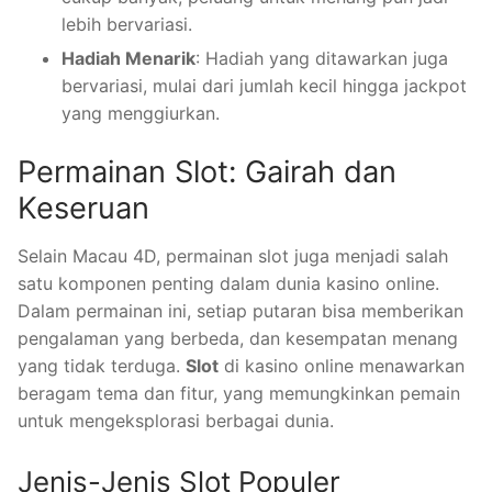
lebih bervariasi.
Hadiah Menarik
: Hadiah yang ditawarkan juga
bervariasi, mulai dari jumlah kecil hingga jackpot
yang menggiurkan.
Permainan Slot: Gairah dan
Keseruan
Selain Macau 4D, permainan slot juga menjadi salah
satu komponen penting dalam dunia kasino online.
Dalam permainan ini, setiap putaran bisa memberikan
pengalaman yang berbeda, dan kesempatan menang
yang tidak terduga.
Slot
di kasino online menawarkan
beragam tema dan fitur, yang memungkinkan pemain
untuk mengeksplorasi berbagai dunia.
Jenis-Jenis Slot Populer