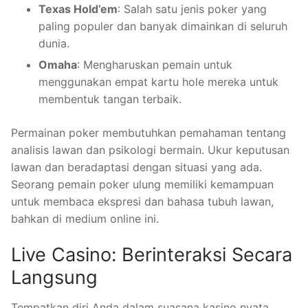
Texas Hold’em
: Salah satu jenis poker yang
paling populer dan banyak dimainkan di seluruh
dunia.
Omaha
: Mengharuskan pemain untuk
menggunakan empat kartu hole mereka untuk
membentuk tangan terbaik.
Permainan poker membutuhkan pemahaman tentang
analisis lawan dan psikologi bermain. Ukur keputusan
lawan dan beradaptasi dengan situasi yang ada.
Seorang pemain poker ulung memiliki kemampuan
untuk membaca ekspresi dan bahasa tubuh lawan,
bahkan di medium online ini.
Live Casino: Berinteraksi Secara
Langsung
Tempatkan diri Anda dalam suasana kasino nyata