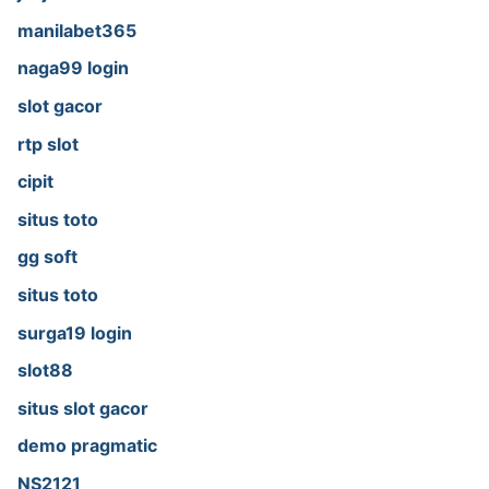
manilabet365
naga99 login
slot gacor
rtp slot
cipit
situs toto
gg soft
situs toto
surga19 login
slot88
situs slot gacor
demo pragmatic
NS2121