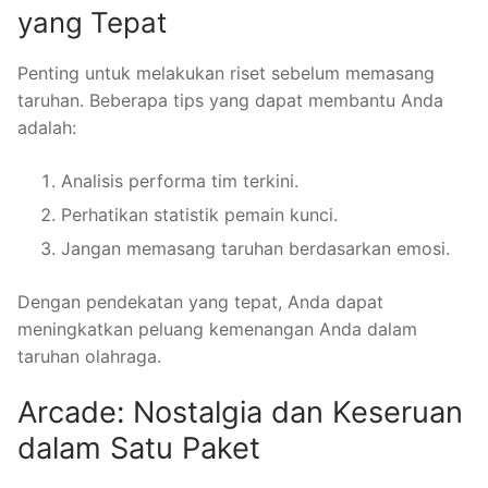
yang Tepat
Penting untuk melakukan riset sebelum memasang
taruhan. Beberapa tips yang dapat membantu Anda
adalah:
Analisis performa tim terkini.
Perhatikan statistik pemain kunci.
Jangan memasang taruhan berdasarkan emosi.
Dengan pendekatan yang tepat, Anda dapat
meningkatkan peluang kemenangan Anda dalam
taruhan olahraga.
Arcade: Nostalgia dan Keseruan
dalam Satu Paket