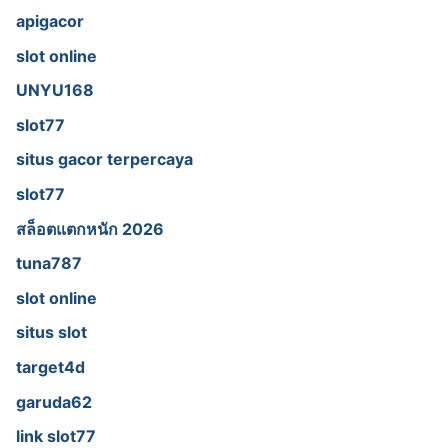
apigacor
slot online
UNYU168
slot77
situs gacor terpercaya
slot77
สล็อตแตกหนัก 2026
tuna787
slot online
situs slot
target4d
garuda62
link slot77