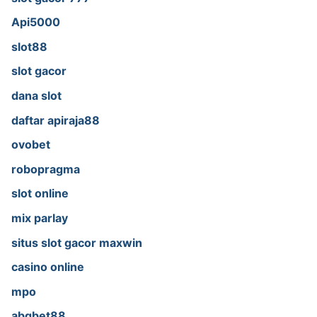
Api5000
slot88
slot gacor
dana slot
daftar apiraja88
ovobet
robopragma
slot online
mix parlay
situs slot gacor maxwin
casino online
mpo
abgbet88