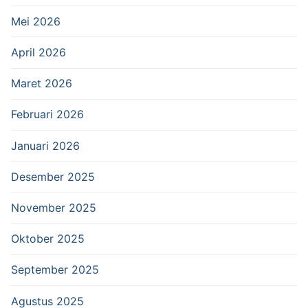
Mei 2026
April 2026
Maret 2026
Februari 2026
Januari 2026
Desember 2025
November 2025
Oktober 2025
September 2025
Agustus 2025