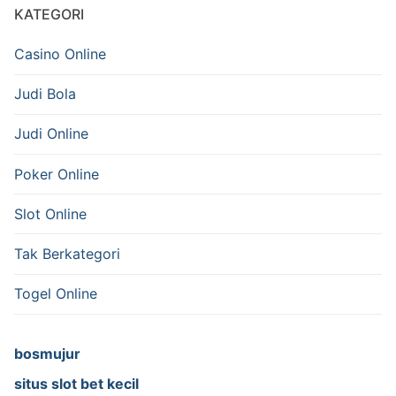
KATEGORI
Casino Online
Judi Bola
Judi Online
Poker Online
Slot Online
Tak Berkategori
Togel Online
bosmujur
situs slot bet kecil