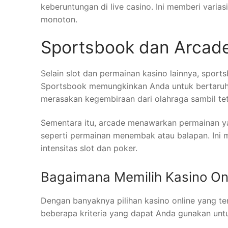
keberuntungan di live casino. Ini memberi var
monoton.
Sportsbook dan Arcad
Selain slot dan permainan kasino lainnya, spor
Sportsbook memungkinkan Anda untuk bertaruh 
merasakan kegembiraan dari olahraga sambil te
Sementara itu, arcade menawarkan permainan ya
seperti permainan menembak atau balapan. Ini m
intensitas slot dan poker.
Bagaimana Memilih Kasino On
Dengan banyaknya pilihan kasino online yang ter
beberapa kriteria yang dapat Anda gunakan untuk