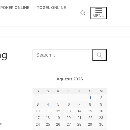
POKER ONLINE
TOGEL ONLINE
MENU
Cari:
ng
Cari:
Agustus 2026
S
S
R
K
J
S
M
1
2
3
4
5
6
7
8
9
g
10
11
12
13
14
15
16
17
18
19
20
21
22
23
an
24
25
26
27
28
29
30