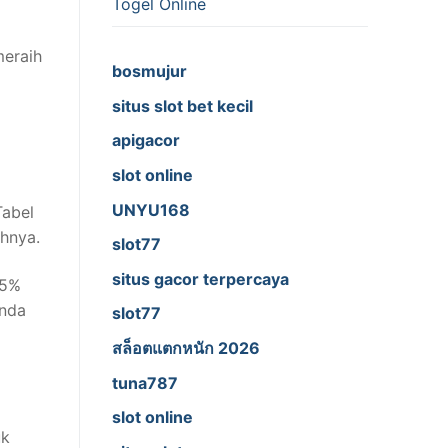
Togel Online
eraih
bosmujur
situs slot bet kecil
apigacor
slot online
UNYU168
Tabel
hnya.
slot77
situs gacor terpercaya
95%
Anda
slot77
สล็อตแตกหนัก 2026
tuna787
slot online
uk