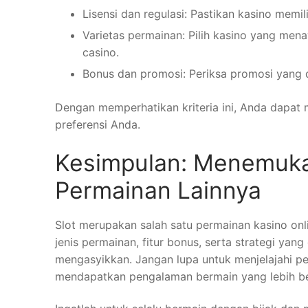
Lisensi dan regulasi: Pastikan kasino memili
Varietas permainan: Pilih kasino yang men
casino.
Bonus dan promosi: Periksa promosi yang d
Dengan memperhatikan kriteria ini, Anda dapat
preferensi Anda.
Kesimpulan: Menemuka
Permainan Lainnya
Slot merupakan salah satu permainan kasino on
jenis permainan, fitur bonus, serta strategi ya
mengasyikkan. Jangan lupa untuk menjelajahi per
mendapatkan pengalaman bermain yang lebih ber