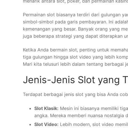
menarik antara slot, poker, dan permainan kasino
Permainan slot biasanya terdiri dari gulungan 
simbol-simbol pada garis pembayaran. Ini ada
kemenangan yang besar. Banyak orang yang men
juga beberapa strategi yang dapat diterapkan 
Ketika Anda bermain slot, penting untuk memaha
tiga gulungan hingga slot video yang lebih kom
Mari kita telusuri lebih dalam tentang berbagai 
Jenis-Jenis Slot yang 
Terdapat berbagai jenis slot yang bisa Anda cob
Slot Klasik:
Mesin ini biasanya memiliki tig
angka. Mereka memberi nuansa nostalgia 
Slot Video:
Lebih modern, slot video memilik