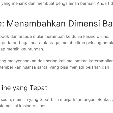
iasi yang menarik dan membuat pengalaman bermain Anda ti
e: Menambahkan Dimensi Ba
tsbook dan arcade mulai merambah ke dunia kasino online.
pada berbagai acara olahraga, memberikan peluang untu
tap meraih keuntungan.
ng menyenangkan dan sering kali melibatkan keterampilan
emberikan nuansa santai yang bisa menjadi pelarian dari
line yang Tepat
sedia, memilih yang tepat bisa menjadi tantangan. Berikut
 menilai kasino online: