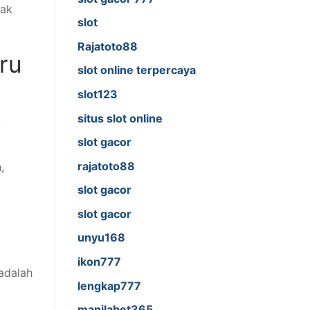
dak
slot
Rajatoto88
ru
slot online terpercaya
slot123
k
situs slot online
slot gacor
rajatoto88
,
slot gacor
slot gacor
unyu168
ikon777
 adalah
lengkap777
manilabet365