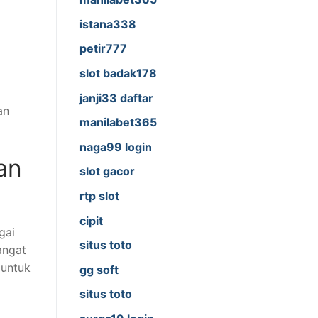
istana338
petir777
slot badak178
janji33 daftar
an
manilabet365
naga99 login
an
slot gacor
rtp slot
cipit
gai
situs toto
angat
 untuk
gg soft
situs toto