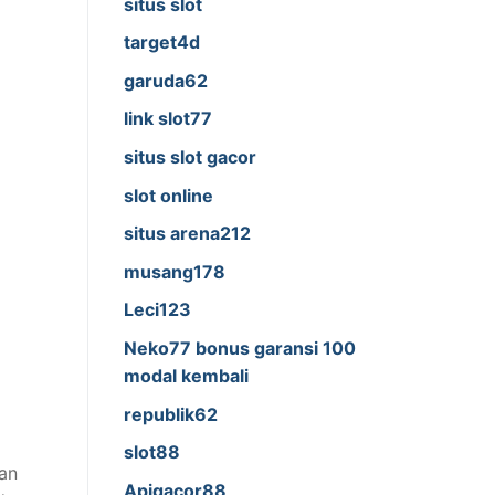
situs slot
target4d
garuda62
link slot77
situs slot gacor
slot online
situs arena212
musang178
Leci123
Neko77 bonus garansi 100
modal kembali
republik62
slot88
gan
Apigacor88