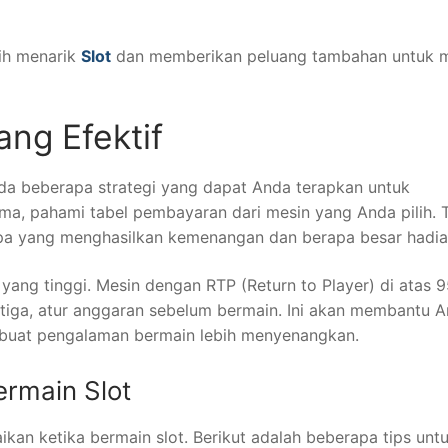
bih menarik
Slot
dan memberikan peluang tambahan untuk m
ang Efektif
ada beberapa strategi yang dapat Anda terapkan untuk
, pahami tabel pembayaran dari mesin yang Anda pilih. 
apa yang menghasilkan kemenangan dan berapa besar hadia
yang tinggi. Mesin dengan RTP (Return to Player) di atas 
tiga, atur anggaran sebelum bermain. Ini akan membantu 
mbuat pengalaman bermain lebih menyenangkan.
rmain Slot
kan ketika bermain slot. Berikut adalah beberapa tips unt