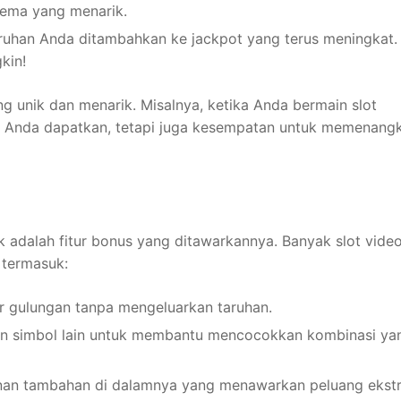
 tema yang menarik.
taruhan Anda ditambahkan ke jackpot yang terus meningkat. 
kin!
g unik dan menarik. Misalnya, ketika Anda bermain slot
ng Anda dapatkan, tetapi juga kesempatan untuk memenang
k adalah fitur bonus yang ditawarkannya. Banyak slot vide
 termasuk:
 gulungan tanpa mengeluarkan taruhan.
an simbol lain untuk membantu mencocokkan kombinasi ya
inan tambahan di dalamnya yang menawarkan peluang ekst