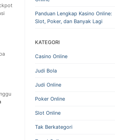
ckpot
si
Panduan Lengkap Kasino Online:
Slot, Poker, dan Banyak Lagi
KATEGORI
apa
Casino Online
Judi Bola
Judi Online
unggu
Poker Online
n
Slot Online
Tak Berkategori