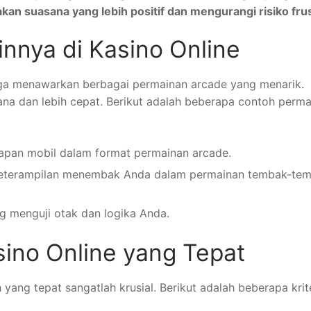
akan suasana yang lebih positif dan mengurangi risiko frus
nnya di Kasino Online
juga menawarkan berbagai permainan arcade yang menarik.
na dan lebih cepat. Berikut adalah beberapa contoh perma
apan mobil dalam format permainan arcade.
eterampilan menembak Anda dalam permainan tembak-te
 menguji otak dan logika Anda.
sino Online yang Tepat
yang tepat sangatlah krusial. Berikut adalah beberapa krit