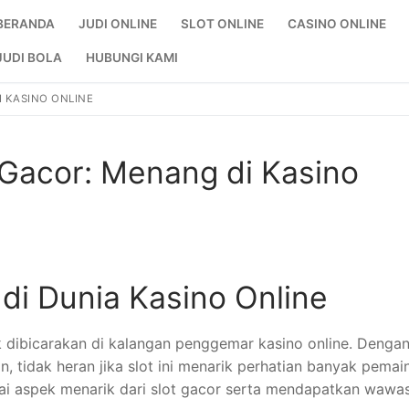
BERANDA
JUDI ONLINE
SLOT ONLINE
CASINO ONLINE
JUDI BOLA
HUBUNGI KAMI
 KASINO ONLINE
Gacor: Menang di Kasino
di Dunia Kasino Online
k dibicarakan di kalangan penggemar kasino online. Denga
 tidak heran jika slot ini menarik perhatian banyak pemain
gai aspek menarik dari slot gacor serta mendapatkan wawa