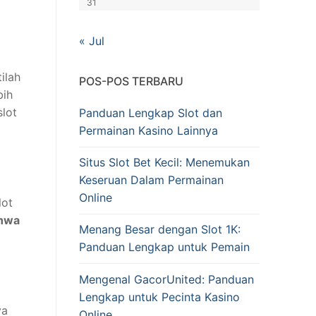
31
« Jul
ilah
POS-POS TERBARU
bih
slot
Panduan Lengkap Slot dan
Permainan Kasino Lainnya
Situs Slot Bet Kecil: Menemukan
Keseruan Dalam Permainan
Online
lot
ahwa
Menang Besar dengan Slot 1K:
Panduan Lengkap untuk Pemain
Mengenal GacorUnited: Panduan
Lengkap untuk Pecinta Kasino
ya
Online