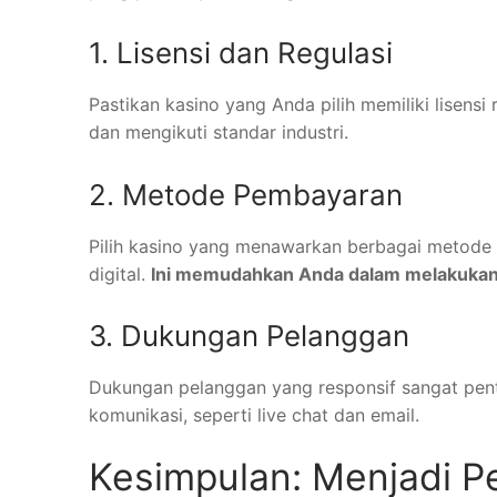
1. Lisensi dan Regulasi
Pastikan kasino yang Anda pilih memiliki lisens
dan mengikuti standar industri.
2. Metode Pembayaran
Pilih kasino yang menawarkan berbagai metode 
digital.
Ini memudahkan Anda dalam melakukan 
3. Dukungan Pelanggan
Dukungan pelanggan yang responsif sangat penti
komunikasi, seperti live chat dan email.
Kesimpulan: Menjadi P