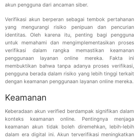
akun pengguna dari ancaman siber.
Verifikasi akun berperan sebagai tembok pertahanan
yang mengurangi risiko penipuan dan pencurian
identitas. Oleh karena itu, penting bagi pengguna
untuk memahami dan mengimplementasikan proses
verifikasi dalam rangka memastikan keamanan
penggunaan layanan online mereka. Fakta ini
membuktikan bahwa tanpa adanya proses verifikasi,
pengguna berada dalam risiko yang lebih tinggi terkait
dengan keamanan penggunaan layanan online mereka.
Keamanan
Keberadaan akun verified berdampak signifikan dalam
konteks keamanan online. Pentingnya menjaga
keamanan akun tidak boleh diremehkan, lebih-lebih
dalam era digital ini. Akun terverifikasi meningkatkan