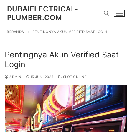
Lompat
DUBAIELECTRICAL-
ke
PLUMBER.COM
konten
BERANDA
PENTINGNYA AKUN VERIFIED SAAT LOGIN
Cari:
Pentingnya Akun Verified Saat
Login
ADMIN
15 JUNI 2025
SLOT ONLINE