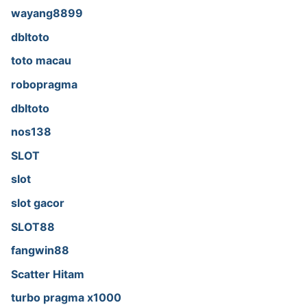
wayang8899
dbltoto
toto macau
robopragma
dbltoto
nos138
SLOT
slot
slot gacor
SLOT88
fangwin88
Scatter Hitam
turbo pragma x1000