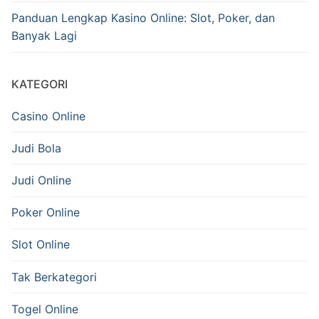
Panduan Lengkap Kasino Online: Slot, Poker, dan
Banyak Lagi
KATEGORI
Casino Online
Judi Bola
Judi Online
Poker Online
Slot Online
Tak Berkategori
Togel Online