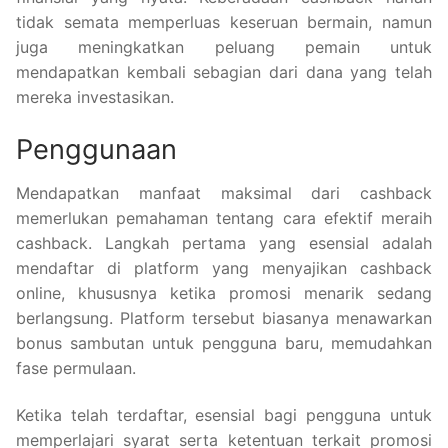
tidak semata memperluas keseruan bermain, namun
juga meningkatkan peluang pemain untuk
mendapatkan kembali sebagian dari dana yang telah
mereka investasikan.
Penggunaan
Mendapatkan manfaat maksimal dari cashback
memerlukan pemahaman tentang cara efektif meraih
cashback. Langkah pertama yang esensial adalah
mendaftar di platform yang menyajikan cashback
online, khususnya ketika promosi menarik sedang
berlangsung. Platform tersebut biasanya menawarkan
bonus sambutan untuk pengguna baru, memudahkan
fase permulaan.
Ketika telah terdaftar, esensial bagi pengguna untuk
memperlajari syarat serta ketentuan terkait promosi