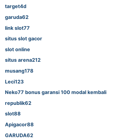
target4d
garuda62
link slot77
situs slot gacor
slot online
situs arena212
musang178
Leci123
Neko77 bonus garansi 100 modal kembali
republik62
slot88
Apigacor88
GARUDA62