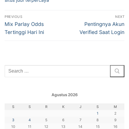
Navigasi
PREVIOUS
NEXT
pos
Previous
Next
Mix Parlay Odds
Pentingnya Akun
post:
post:
Tertinggi Hari Ini
Verified Saat Login
Cari:
Agustus 2026
S
S
R
K
J
S
M
1
2
3
4
5
6
7
8
9
10
11
12
13
14
15
16