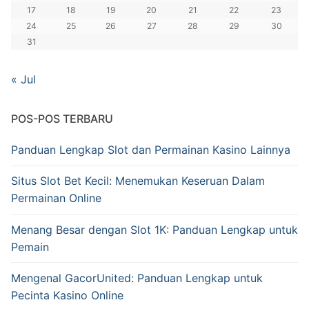
17
18
19
20
21
22
23
24
25
26
27
28
29
30
31
« Jul
POS-POS TERBARU
Panduan Lengkap Slot dan Permainan Kasino Lainnya
Situs Slot Bet Kecil: Menemukan Keseruan Dalam
Permainan Online
Menang Besar dengan Slot 1K: Panduan Lengkap untuk
Pemain
Mengenal GacorUnited: Panduan Lengkap untuk
Pecinta Kasino Online