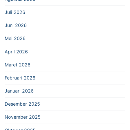
Juli 2026
Juni 2026
Mei 2026
April 2026
Maret 2026
Februari 2026
Januari 2026
Desember 2025
November 2025