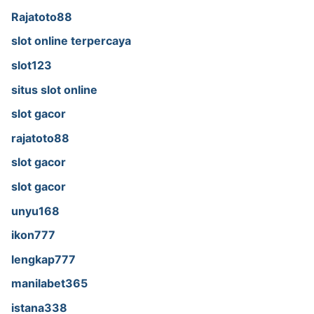
Rajatoto88
slot online terpercaya
slot123
situs slot online
slot gacor
rajatoto88
slot gacor
slot gacor
unyu168
ikon777
lengkap777
manilabet365
istana338