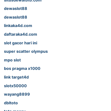
dewaslot88
dewaslot88
linkaka4d.com
daftaraka4d.com
slot gacor hari ini
super scatter olympus
mpo slot
bos pragma x1000
link target4d
slotx50000
wayang8899
dbltoto