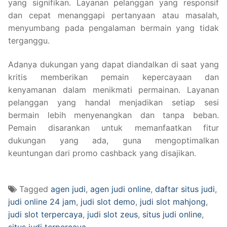
yang signifikan. Layanan pelanggan yang responsif
dan cepat menanggapi pertanyaan atau masalah,
menyumbang pada pengalaman bermain yang tidak
terganggu.
Adanya dukungan yang dapat diandalkan di saat yang
kritis memberikan pemain kepercayaan dan
kenyamanan dalam menikmati permainan. Layanan
pelanggan yang handal menjadikan setiap sesi
bermain lebih menyenangkan dan tanpa beban.
Pemain disarankan untuk memanfaatkan fitur
dukungan yang ada, guna mengoptimalkan
keuntungan dari promo cashback yang disajikan.
Tagged
agen judi
,
agen judi online
,
daftar situs judi
,
judi online 24 jam
,
judi slot demo
,
judi slot mahjong
,
judi slot terpercaya
,
judi slot zeus
,
situs judi online
,
situs judi terpercaya