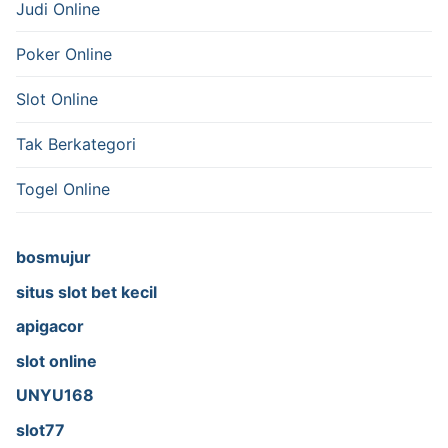
Judi Online
Poker Online
Slot Online
Tak Berkategori
Togel Online
bosmujur
situs slot bet kecil
apigacor
slot online
UNYU168
slot77