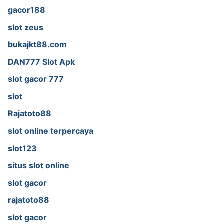
gacor188
slot zeus
bukajkt88.com
DAN777 Slot Apk
slot gacor 777
slot
Rajatoto88
slot online terpercaya
slot123
situs slot online
slot gacor
rajatoto88
slot gacor