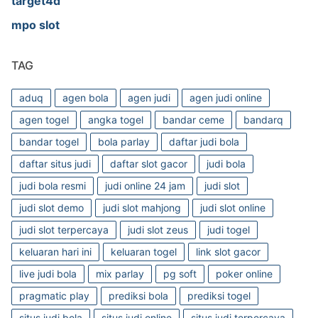
target4d
mpo slot
TAG
aduq
agen bola
agen judi
agen judi online
agen togel
angka togel
bandar ceme
bandarq
bandar togel
bola parlay
daftar judi bola
daftar situs judi
daftar slot gacor
judi bola
judi bola resmi
judi online 24 jam
judi slot
judi slot demo
judi slot mahjong
judi slot online
judi slot terpercaya
judi slot zeus
judi togel
keluaran hari ini
keluaran togel
link slot gacor
live judi bola
mix parlay
pg soft
poker online
pragmatic play
prediksi bola
prediksi togel
situs judi bola
situs judi online
situs judi terpercaya