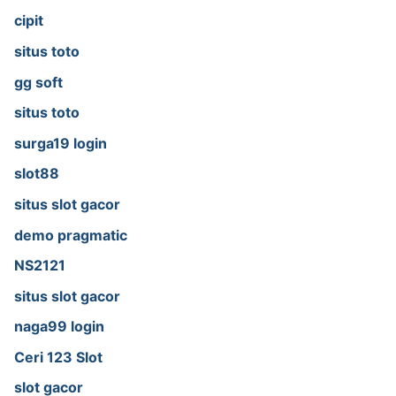
cipit
situs toto
gg soft
situs toto
surga19 login
slot88
situs slot gacor
demo pragmatic
NS2121
situs slot gacor
naga99 login
Ceri 123 Slot
slot gacor