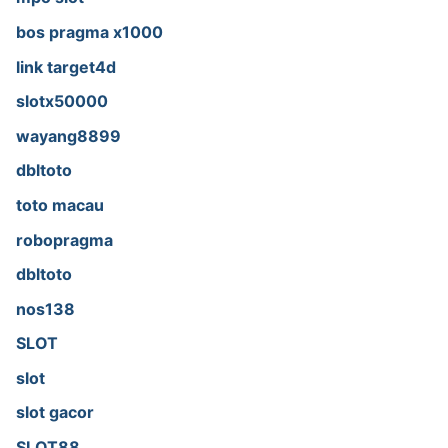
bos pragma x1000
link target4d
slotx50000
wayang8899
dbltoto
toto macau
robopragma
dbltoto
nos138
SLOT
slot
slot gacor
SLOT88