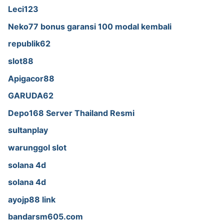
Leci123
Neko77 bonus garansi 100 modal kembali
republik62
slot88
Apigacor88
GARUDA62
Depo168 Server Thailand Resmi
sultanplay
warunggol slot
solana 4d
solana 4d
ayojp88 link
bandarsm605.com