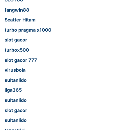
fangwin88
Scatter Hitam
turbo pragma x1000
slot gacor
turbox500
slot gacor 777
virusbola
sultanlido
liga365
sultanlido
slot gacor
sultanlido