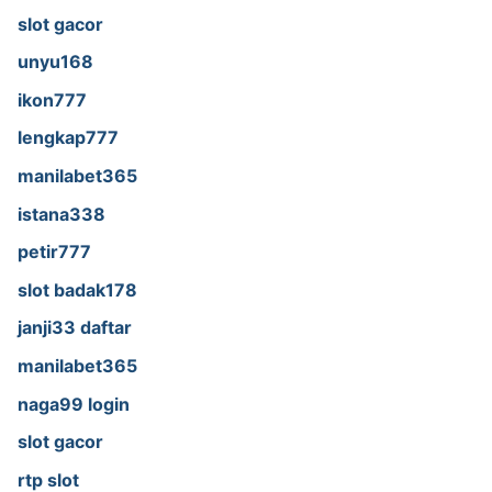
slot gacor
unyu168
ikon777
lengkap777
manilabet365
istana338
petir777
slot badak178
janji33 daftar
manilabet365
naga99 login
slot gacor
rtp slot