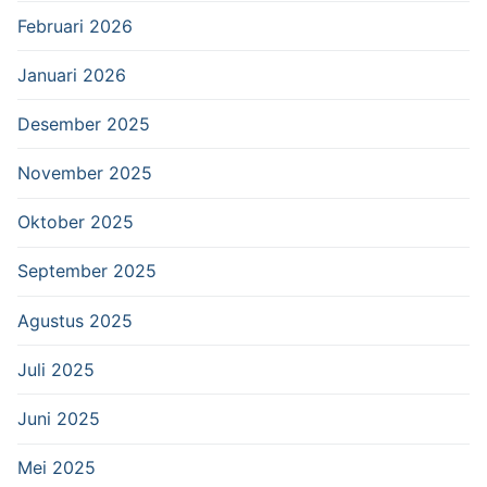
Februari 2026
Januari 2026
Desember 2025
November 2025
Oktober 2025
September 2025
Agustus 2025
Juli 2025
Juni 2025
Mei 2025