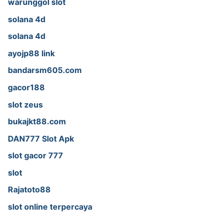
warunggol slot
solana 4d
solana 4d
ayojp88 link
bandarsm605.com
gacor188
slot zeus
bukajkt88.com
DAN777 Slot Apk
slot gacor 777
slot
Rajatoto88
slot online terpercaya