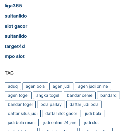
liga365
sultanlido
slot gacor
sultanlido
target4d
mpo slot
TAG
aduq
agen bola
agen judi
agen judi online
agen togel
angka togel
bandar ceme
bandarq
bandar togel
bola parlay
daftar judi bola
daftar situs judi
daftar slot gacor
judi bola
judi bola resmi
judi online 24 jam
judi slot