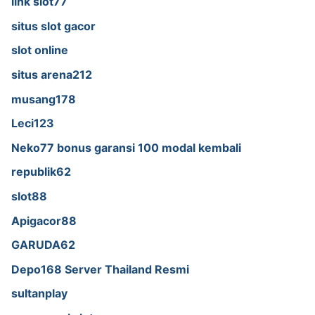
link slot77
situs slot gacor
slot online
situs arena212
musang178
Leci123
Neko77 bonus garansi 100 modal kembali
republik62
slot88
Apigacor88
GARUDA62
Depo168 Server Thailand Resmi
sultanplay