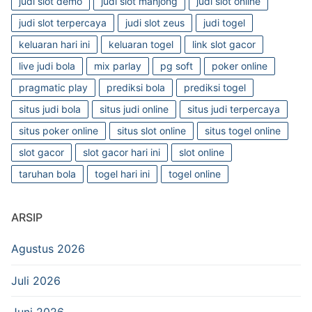
judi slot demo
judi slot mahjong
judi slot online
judi slot terpercaya
judi slot zeus
judi togel
keluaran hari ini
keluaran togel
link slot gacor
live judi bola
mix parlay
pg soft
poker online
pragmatic play
prediksi bola
prediksi togel
situs judi bola
situs judi online
situs judi terpercaya
situs poker online
situs slot online
situs togel online
slot gacor
slot gacor hari ini
slot online
taruhan bola
togel hari ini
togel online
ARSIP
Agustus 2026
Juli 2026
Juni 2026