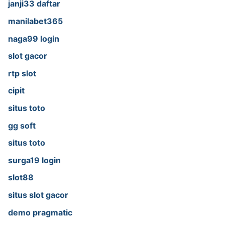
janji33 daftar
manilabet365
naga99 login
slot gacor
rtp slot
cipit
situs toto
gg soft
situs toto
surga19 login
slot88
situs slot gacor
demo pragmatic