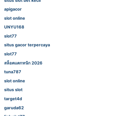
situs slot bet kecil
apigacor
slot online
UNYU168
slot77
situs gacor terpercaya
slot77
สล็อตแตกหนัก 2026
tuna787
slot online
situs slot
target4d
garuda62