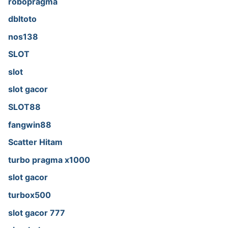
robopragma
dbltoto
nos138
SLOT
slot
slot gacor
SLOT88
fangwin88
Scatter Hitam
turbo pragma x1000
slot gacor
turbox500
slot gacor 777