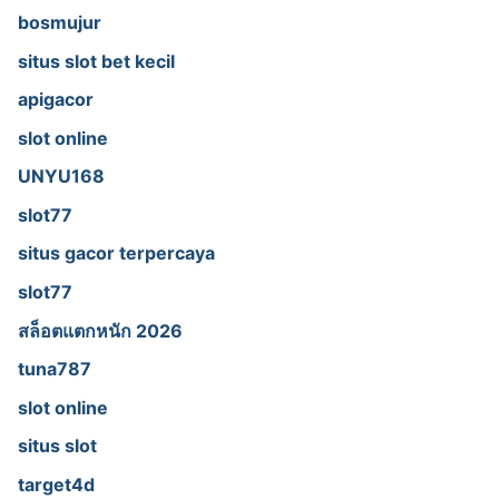
bosmujur
situs slot bet kecil
apigacor
slot online
UNYU168
slot77
situs gacor terpercaya
slot77
สล็อตแตกหนัก 2026
tuna787
slot online
situs slot
target4d