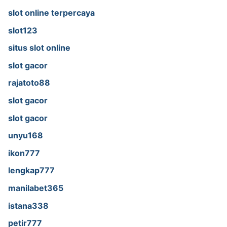
slot online terpercaya
slot123
situs slot online
slot gacor
rajatoto88
slot gacor
slot gacor
unyu168
ikon777
lengkap777
manilabet365
istana338
petir777