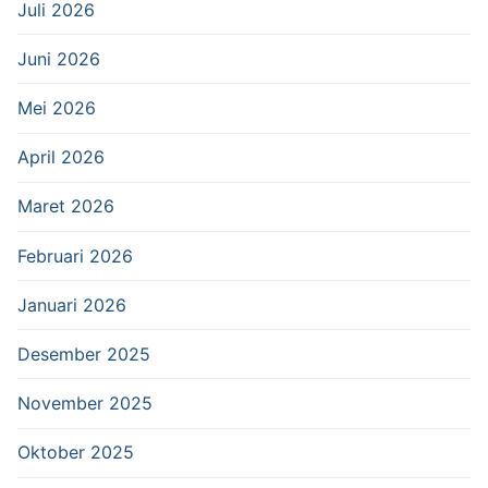
Juli 2026
Juni 2026
Mei 2026
April 2026
Maret 2026
Februari 2026
Januari 2026
Desember 2025
November 2025
Oktober 2025