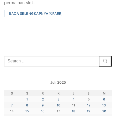
permainan slot…
BACA SELENGKAPNYA %RARR;
Cari:
Juli 2025
S
S
R
K
J
S
M
1
2
3
4
5
6
7
8
9
10
11
12
13
14
15
16
17
18
19
20