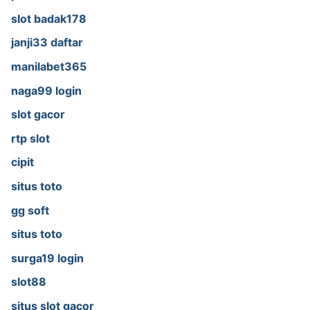
slot badak178
janji33 daftar
manilabet365
naga99 login
slot gacor
rtp slot
cipit
situs toto
gg soft
situs toto
surga19 login
slot88
situs slot gacor