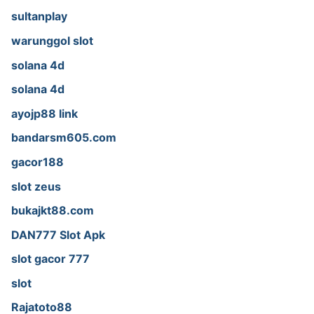
sultanplay
warunggol slot
solana 4d
solana 4d
ayojp88 link
bandarsm605.com
gacor188
slot zeus
bukajkt88.com
DAN777 Slot Apk
slot gacor 777
slot
Rajatoto88