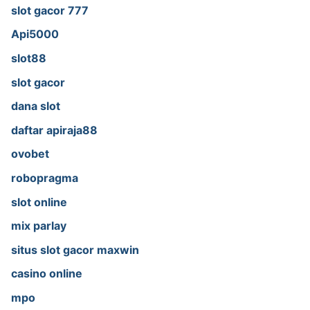
slot gacor 777
Api5000
slot88
slot gacor
dana slot
daftar apiraja88
ovobet
robopragma
slot online
mix parlay
situs slot gacor maxwin
casino online
mpo