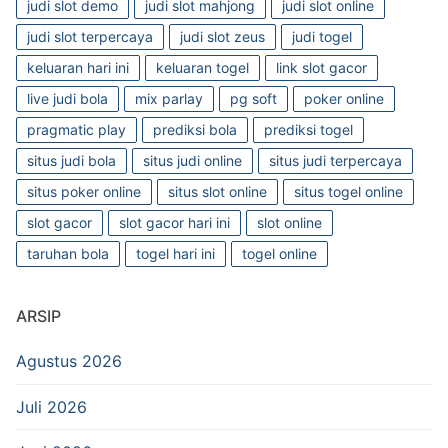
judi slot demo
judi slot mahjong
judi slot online
judi slot terpercaya
judi slot zeus
judi togel
keluaran hari ini
keluaran togel
link slot gacor
live judi bola
mix parlay
pg soft
poker online
pragmatic play
prediksi bola
prediksi togel
situs judi bola
situs judi online
situs judi terpercaya
situs poker online
situs slot online
situs togel online
slot gacor
slot gacor hari ini
slot online
taruhan bola
togel hari ini
togel online
ARSIP
Agustus 2026
Juli 2026