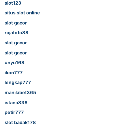
slot123
situs slot online
slot gacor
rajatoto88
slot gacor
slot gacor
unyu168
ikon777
lengkap777
manilabet365
istana338
petir777
slot badak178