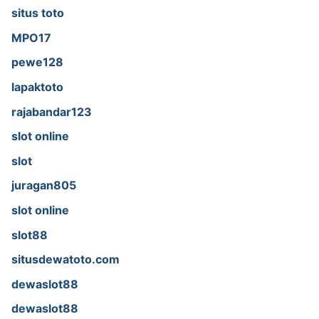
situs toto
MPO17
pewe128
lapaktoto
rajabandar123
slot online
slot
juragan805
slot online
slot88
situsdewatoto.com
dewaslot88
dewaslot88