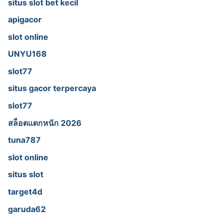
situs slot bet kecil
apigacor
slot online
UNYU168
slot77
situs gacor terpercaya
slot77
สล็อตแตกหนัก 2026
tuna787
slot online
situs slot
target4d
garuda62