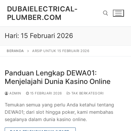
Lompat
DUBAIELECTRICAL-
ke
PLUMBER.COM
konten
Hari:
15 Februari 2026
Cari:
BERANDA
ARSIP UNTUK 15 FEBRUARI 2026
Panduan Lengkap DEWA01:
Menjelajahi Dunia Kasino Online
ADMIN
15 FEBRUARI 2026
TAK BERKATEGORI
Temukan semua yang perlu Anda ketahui tentang
DEWA01; dari slot hingga poker, kami membahas
segalanya dalam dunia kasino online.