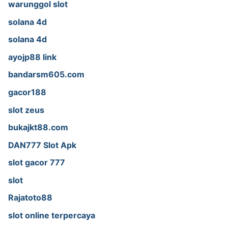
warunggol slot
solana 4d
solana 4d
ayojp88 link
bandarsm605.com
gacor188
slot zeus
bukajkt88.com
DAN777 Slot Apk
slot gacor 777
slot
Rajatoto88
slot online terpercaya