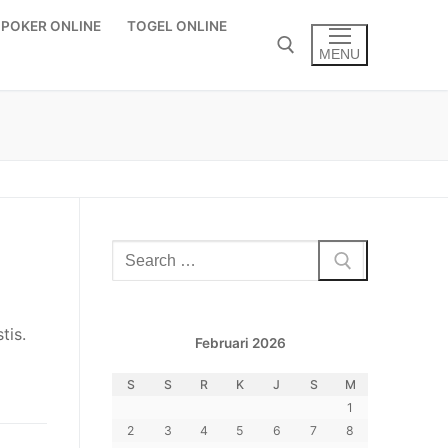
POKER ONLINE
TOGEL ONLINE
MENU
Cari:
Cari:
tis.
Februari 2026
S
S
R
K
J
S
M
1
2
3
4
5
6
7
8