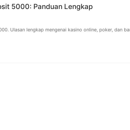
osit 5000: Panduan Lengkap
5000. Ulasan lengkap mengenai kasino online, poker, dan b