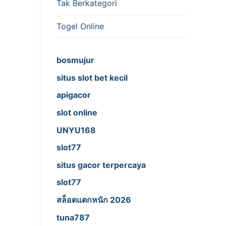
Tak Berkategori
Togel Online
bosmujur
situs slot bet kecil
apigacor
slot online
UNYU168
slot77
situs gacor terpercaya
slot77
สล็อตแตกหนัก 2026
tuna787