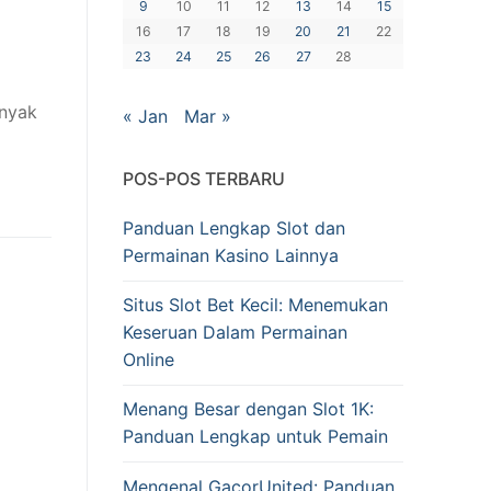
9
10
11
12
13
14
15
16
17
18
19
20
21
22
23
24
25
26
27
28
anyak
« Jan
Mar »
POS-POS TERBARU
Panduan Lengkap Slot dan
Permainan Kasino Lainnya
Situs Slot Bet Kecil: Menemukan
Keseruan Dalam Permainan
Online
Menang Besar dengan Slot 1K:
Panduan Lengkap untuk Pemain
Mengenal GacorUnited: Panduan