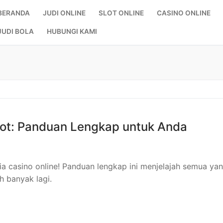
BERANDA
JUDI ONLINE
SLOT ONLINE
CASINO ONLINE
JUDI BOLA
HUBUNGI KAMI
ot: Panduan Lengkap untuk Anda
a casino online! Panduan lengkap ini menjelajah semua ya
h banyak lagi.