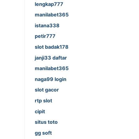
lengkap777
manilabet365
istana338
petir777
slot badak178
janji33 daftar
manilabet365
naga99 login
slot gacor
rtp slot
cipit
situs toto
gg soft