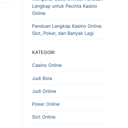
Lengkap untuk Pecinta Kasino
Online
Panduan Lengkap Kasino Online:
Slot, Poker, dan Banyak Lagi
KATEGORI
Casino Online
Judi Bola
Judi Online
Poker Online
Slot Online