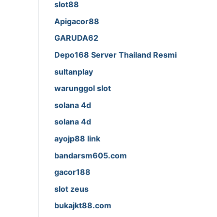
slot88
Apigacor88
GARUDA62
Depo168 Server Thailand Resmi
sultanplay
warunggol slot
solana 4d
solana 4d
ayojp88 link
bandarsm605.com
gacor188
slot zeus
bukajkt88.com