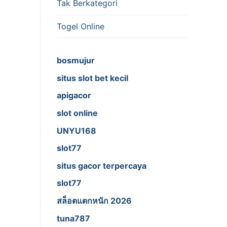
Tak Berkategori
Togel Online
bosmujur
situs slot bet kecil
apigacor
slot online
UNYU168
slot77
situs gacor terpercaya
slot77
สล็อตแตกหนัก 2026
tuna787