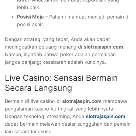
lebih baik.
Posisi Meja
– Pahami manfaat menjadi pemain di
posisi akhir.
Dengan strategi yang tepat, Anda akan dapat
meningkatkan peluang menang di
slotrajaspin.com
.
Namun, ingatlah bahwa poker adalah permainan
jangka panjang; kesabaran adalah kuncinya.
Live Casino: Sensasi Bermain
Secara Langsung
Bermain di live casino di
slotrajaspin.com
membawa
pengalaman kasino ke tingkat yang lebih nyata.
Dengan teknologi streaming, Anda
slotrajaspin.com
dapat bermain melawan dealer sungguhan dan pemain
lain secara langsung.