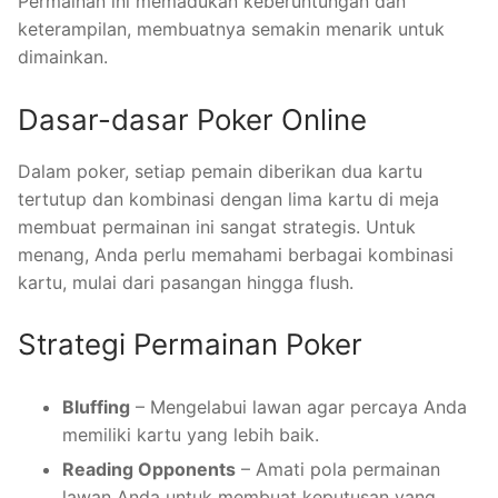
Permainan ini memadukan keberuntungan dan
keterampilan, membuatnya semakin menarik untuk
dimainkan.
Dasar-dasar Poker Online
Dalam poker, setiap pemain diberikan dua kartu
tertutup dan kombinasi dengan lima kartu di meja
membuat permainan ini sangat strategis. Untuk
menang, Anda perlu memahami berbagai kombinasi
kartu, mulai dari pasangan hingga flush.
Strategi Permainan Poker
Bluffing
– Mengelabui lawan agar percaya Anda
memiliki kartu yang lebih baik.
Reading Opponents
– Amati pola permainan
lawan Anda untuk membuat keputusan yang