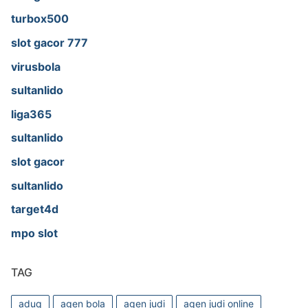
turbox500
slot gacor 777
virusbola
sultanlido
liga365
sultanlido
slot gacor
sultanlido
target4d
mpo slot
TAG
aduq
agen bola
agen judi
agen judi online