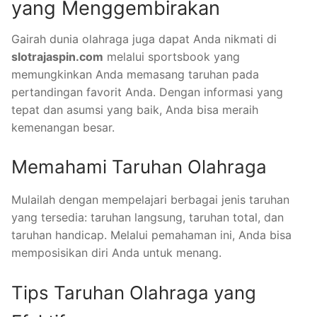
yang Menggembirakan
Gairah dunia olahraga juga dapat Anda nikmati di
slotrajaspin.com
melalui sportsbook yang
memungkinkan Anda memasang taruhan pada
pertandingan favorit Anda. Dengan informasi yang
tepat dan asumsi yang baik, Anda bisa meraih
kemenangan besar.
Memahami Taruhan Olahraga
Mulailah dengan mempelajari berbagai jenis taruhan
yang tersedia: taruhan langsung, taruhan total, dan
taruhan handicap. Melalui pemahaman ini, Anda bisa
memposisikan diri Anda untuk menang.
Tips Taruhan Olahraga yang