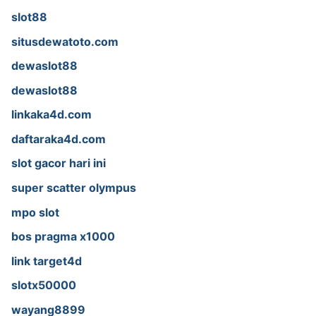
slot88
situsdewatoto.com
dewaslot88
dewaslot88
linkaka4d.com
daftaraka4d.com
slot gacor hari ini
super scatter olympus
mpo slot
bos pragma x1000
link target4d
slotx50000
wayang8899