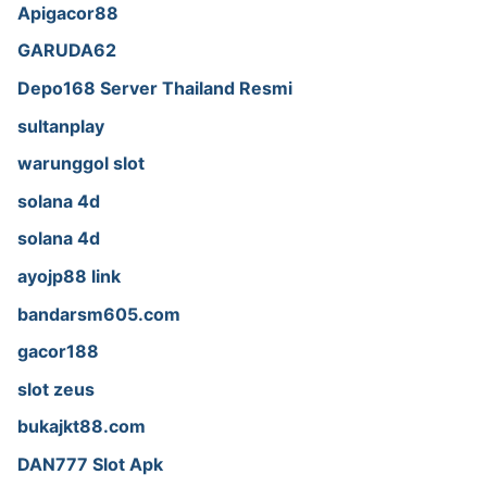
Apigacor88
GARUDA62
Depo168 Server Thailand Resmi
sultanplay
warunggol slot
solana 4d
solana 4d
ayojp88 link
bandarsm605.com
gacor188
slot zeus
bukajkt88.com
DAN777 Slot Apk