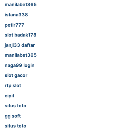
manilabet365
istana338
petir777
slot badak178
janji33 daftar
manilabet365
naga99 login
slot gacor
rtp slot
cipit
situs toto
gg soft
situs toto