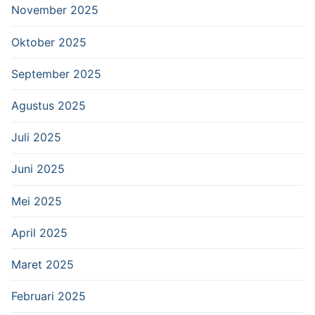
November 2025
Oktober 2025
September 2025
Agustus 2025
Juli 2025
Juni 2025
Mei 2025
April 2025
Maret 2025
Februari 2025