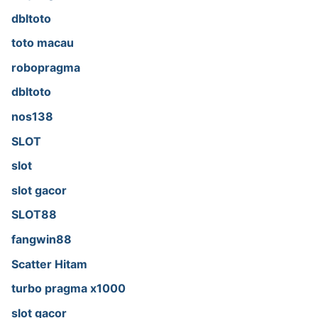
dbltoto
toto macau
robopragma
dbltoto
nos138
SLOT
slot
slot gacor
SLOT88
fangwin88
Scatter Hitam
turbo pragma x1000
slot gacor