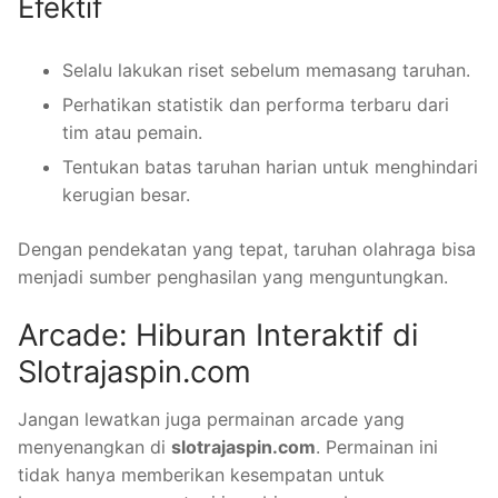
Efektif
Selalu lakukan riset sebelum memasang taruhan.
Perhatikan statistik dan performa terbaru dari
tim atau pemain.
Tentukan batas taruhan harian untuk menghindari
kerugian besar.
Dengan pendekatan yang tepat, taruhan olahraga bisa
menjadi sumber penghasilan yang menguntungkan.
Arcade: Hiburan Interaktif di
Slotrajaspin.com
Jangan lewatkan juga permainan arcade yang
menyenangkan di
slotrajaspin.com
. Permainan ini
tidak hanya memberikan kesempatan untuk