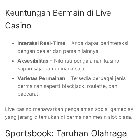
Keuntungan Bermain di Live
Casino
Interaksi Real-Time
– Anda dapat berinteraksi
dengan dealer dan pemain lainnya.
Aksesibilitas
– Nikmati pengalaman kasino
kapan saja dan di mana saja.
Varietas Permainan
– Tersedia berbagai jenis
permainan seperti blackjack, roulette, dan
baccarat.
Live casino menawarkan pengalaman social gameplay
yang jarang ditemukan di permainan mesin slot biasa.
Sportsbook: Taruhan Olahraga