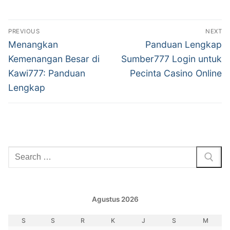
Navigasi
PREVIOUS
NEXT
pos
Previous
Next
Menangkan
Panduan Lengkap
post:
post:
Kemenangan Besar di
Sumber777 Login untuk
Kawi777: Panduan
Pecinta Casino Online
Lengkap
Cari:
Agustus 2026
S
S
R
K
J
S
M