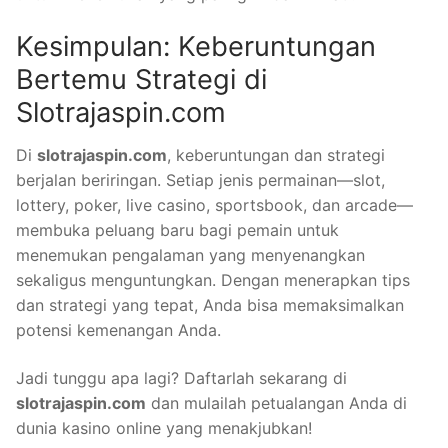
Kesimpulan: Keberuntungan
Bertemu Strategi di
Slotrajaspin.com
Di
slotrajaspin.com
, keberuntungan dan strategi
berjalan beriringan. Setiap jenis permainan—slot,
lottery, poker, live casino, sportsbook, dan arcade—
membuka peluang baru bagi pemain untuk
menemukan pengalaman yang menyenangkan
sekaligus menguntungkan. Dengan menerapkan tips
dan strategi yang tepat, Anda bisa memaksimalkan
potensi kemenangan Anda.
Jadi tunggu apa lagi? Daftarlah sekarang di
slotrajaspin.com
dan mulailah petualangan Anda di
dunia kasino online yang menakjubkan!