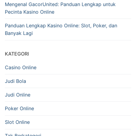
Mengenal GacorUnited: Panduan Lengkap untuk
Pecinta Kasino Online
Panduan Lengkap Kasino Online: Slot, Poker, dan
Banyak Lagi
KATEGORI
Casino Online
Judi Bola
Judi Online
Poker Online
Slot Online
Tak Berkategori