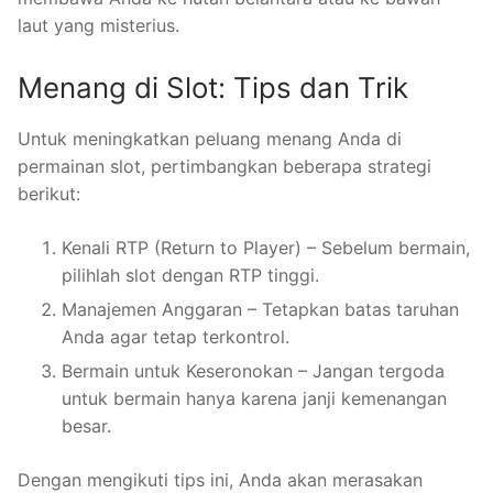
laut yang misterius.
Menang di Slot: Tips dan Trik
Untuk meningkatkan peluang menang Anda di
permainan slot, pertimbangkan beberapa strategi
berikut:
Kenali RTP (Return to Player) – Sebelum bermain,
pilihlah slot dengan RTP tinggi.
Manajemen Anggaran – Tetapkan batas taruhan
Anda agar tetap terkontrol.
Bermain untuk Keseronokan – Jangan tergoda
untuk bermain hanya karena janji kemenangan
besar.
Dengan mengikuti tips ini, Anda akan merasakan