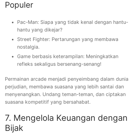
Populer
Pac-Man: Siapa yang tidak kenal dengan hantu-
hantu yang dikejar?
Street Fighter: Pertarungan yang membawa
nostalgia.
Game berbasis keterampilan: Meningkatkan
refleks sekaligus bersenang-senang!
Permainan arcade menjadi penyeimbang dalam dunia
perjudian, membawa suasana yang lebih santai dan
menyenangkan. Undang teman-teman, dan ciptakan
suasana kompetitif yang bersahabat.
7. Mengelola Keuangan dengan
Bijak