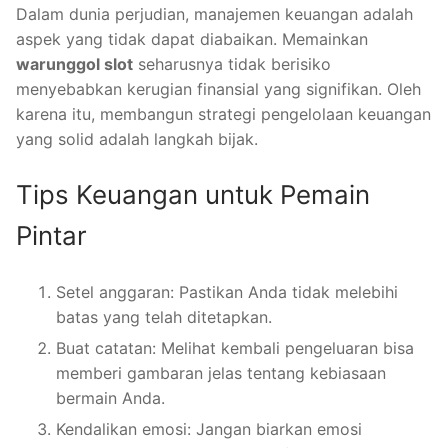
Dalam dunia perjudian, manajemen keuangan adalah
aspek yang tidak dapat diabaikan. Memainkan
warunggol slot
seharusnya tidak berisiko
menyebabkan kerugian finansial yang signifikan. Oleh
karena itu, membangun strategi pengelolaan keuangan
yang solid adalah langkah bijak.
Tips Keuangan untuk Pemain
Pintar
Setel anggaran: Pastikan Anda tidak melebihi
batas yang telah ditetapkan.
Buat catatan: Melihat kembali pengeluaran bisa
memberi gambaran jelas tentang kebiasaan
bermain Anda.
Kendalikan emosi: Jangan biarkan emosi