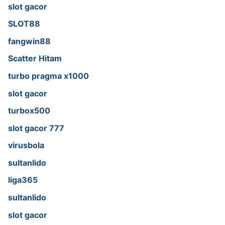
slot gacor
SLOT88
fangwin88
Scatter Hitam
turbo pragma x1000
slot gacor
turbox500
slot gacor 777
virusbola
sultanlido
liga365
sultanlido
slot gacor