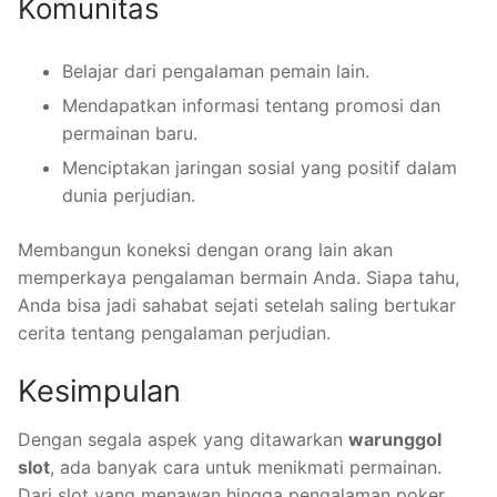
Komunitas
Belajar dari pengalaman pemain lain.
Mendapatkan informasi tentang promosi dan
permainan baru.
Menciptakan jaringan sosial yang positif dalam
dunia perjudian.
Membangun koneksi dengan orang lain akan
memperkaya pengalaman bermain Anda. Siapa tahu,
Anda bisa jadi sahabat sejati setelah saling bertukar
cerita tentang pengalaman perjudian.
Kesimpulan
Dengan segala aspek yang ditawarkan
warunggol
slot
, ada banyak cara untuk menikmati permainan.
Dari slot yang menawan hingga pengalaman poker