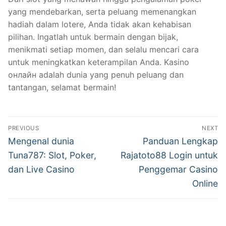
yang mendebarkan, serta peluang memenangkan
hadiah dalam lotere, Anda tidak akan kehabisan
pilihan. Ingatlah untuk bermain dengan bijak,
menikmati setiap momen, dan selalu mencari cara
untuk meningkatkan keterampilan Anda. Kasino
онлайн adalah dunia yang penuh peluang dan
tantangan, selamat bermain!
Navigasi
PREVIOUS
NEXT
pos
Previous
Next
Mengenal dunia
Panduan Lengkap
post:
post:
Tuna787: Slot, Poker,
Rajatoto88 Login untuk
dan Live Casino
Penggemar Casino
Online