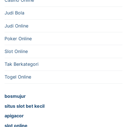
Casino Online
Judi Bola
Judi Online
Poker Online
Slot Online
Tak Berkategori
Togel Online
bosmujur
situs slot bet kecil
apigacor
slot online