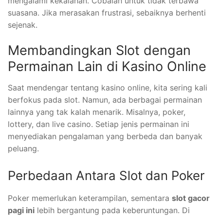
mengalami kekalahan. Cobalah untuk tidak terbawa
suasana. Jika merasakan frustrasi, sebaiknya berhenti
sejenak.
Membandingkan Slot dengan
Permainan Lain di Kasino Online
Saat mendengar tentang kasino online, kita sering kali
berfokus pada slot. Namun, ada berbagai permainan
lainnya yang tak kalah menarik. Misalnya, poker,
lottery, dan live casino. Setiap jenis permainan ini
menyediakan pengalaman yang berbeda dan banyak
peluang.
Perbedaan Antara Slot dan Poker
Poker memerlukan keterampilan, sementara
slot gacor
pagi ini
lebih bergantung pada keberuntungan. Di