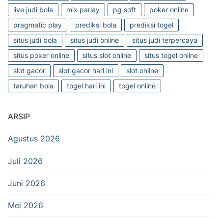
live judi bola
mix parlay
pg soft
poker online
pragmatic play
prediksi bola
prediksi togel
situs judi bola
situs judi online
situs judi terpercaya
situs poker online
situs slot online
situs togel online
slot gacor
slot gacor hari ini
slot online
taruhan bola
togel hari ini
togel online
ARSIP
Agustus 2026
Juli 2026
Juni 2026
Mei 2026