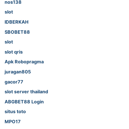
nos138
slot
IDBERKAH
SBOBET88
slot
slot qris
Apk Robopragma
juragan805
gacor77
slot server thailand
ABGBET88 Login
situs toto
MPO17