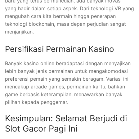
baru yang terus bermunculan, ada banyak inovasi
yang hadir dalam setiap aspek. Dari teknologi VR yang
mengubah cara kita bermain hingga penerapan
teknologi blockchain, masa depan perjudian sangat
menjanjikan.
Persifikasi Permainan Kasino
Banyak kasino online beradaptasi dengan menyajikan
lebih banyak jenis permainan untuk mengakomodasi
preferensi pemain yang semakin beragam. Variasi ini
mencakup arcade games, permainan kartu, bahkan
game berbasis keterampilan, menawarkan banyak
pilihan kepada penggemar.
Kesimpulan: Selamat Berjudi di
Slot Gacor Pagi Ini