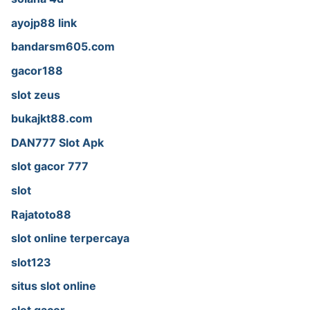
ayojp88 link
bandarsm605.com
gacor188
slot zeus
bukajkt88.com
DAN777 Slot Apk
slot gacor 777
slot
Rajatoto88
slot online terpercaya
slot123
situs slot online
slot gacor