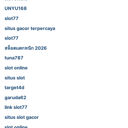
UNYU168
slot77
situs gacor terpercaya
slot77
สล็อตแตกหนัก 2026
tuna787
slot online
situs slot
target4d
garuda62
link slot77
situs slot gacor
slot online