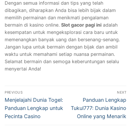
Dengan semua informasi dan tips yang telah
dibagikan, diharapkan Anda bisa lebih bijak dalam
memilih permainan dan menikmati pengalaman
bermain di kasino online.
Slot gacor pagi ini
adalah
kesempatan untuk mengeksplorasi cara baru untuk
memenangkan banyak uang dan bersenang-senang.
Jangan lupa untuk bermain dengan bijak dan ambil
waktu untuk memahami setiap nuansa permainan.
Selamat bermain dan semoga keberuntungan selalu
menyertai Anda!
Navigasi
PREVIOUS
NEXT
pos
Previous
Next
Menjelajahi Dunia Togel:
Panduan Lengkap
post:
post:
Panduan Lengkap untuk
Tukul777: Dunia Kasino
Pecinta Casino
Online yang Menarik