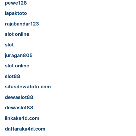
pewe128
lapaktoto
rajabandar123
slot online
slot
juragan805
slot online
slot88
situsdewatoto.com
dewaslot88
dewaslot88
linkaka4d.com
daftaraka4d.com