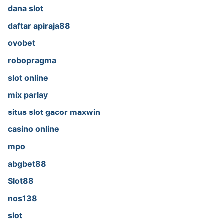
dana slot
daftar apiraja88
ovobet
robopragma
slot online
mix parlay
situs slot gacor maxwin
casino online
mpo
abgbet88
Slot88
nos138
slot