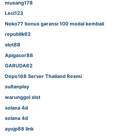
musang178
Leci123
Neko77 bonus garansi 100 modal kembali
republik62
slot88
Apigacor88
GARUDA62
Depo168 Server Thailand Resmi
sultanplay
warunggol slot
solana 4d
solana 4d
ayojp88 link