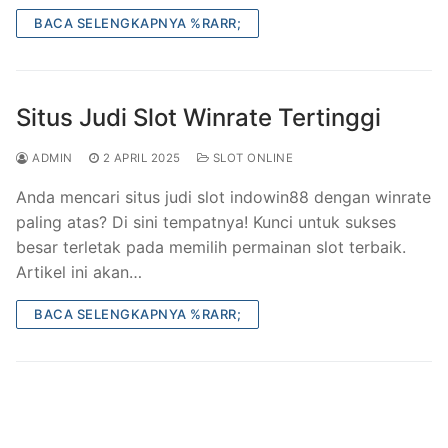
BACA SELENGKAPNYA %RARR;
Situs Judi Slot Winrate Tertinggi
ADMIN
2 APRIL 2025
SLOT ONLINE
Anda mencari situs judi slot indowin88 dengan winrate
paling atas? Di sini tempatnya! Kunci untuk sukses
besar terletak pada memilih permainan slot terbaik.
Artikel ini akan…
BACA SELENGKAPNYA %RARR;