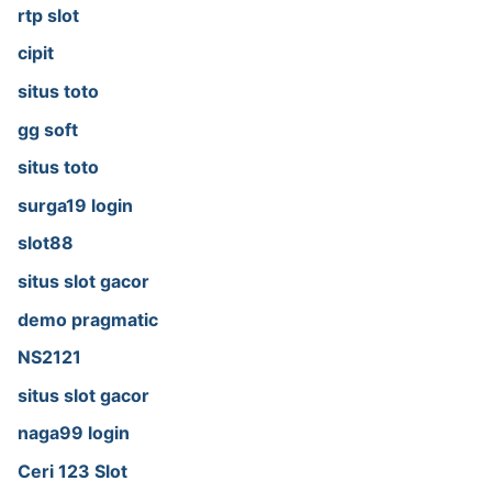
rtp slot
cipit
situs toto
gg soft
situs toto
surga19 login
slot88
situs slot gacor
demo pragmatic
NS2121
situs slot gacor
naga99 login
Ceri 123 Slot