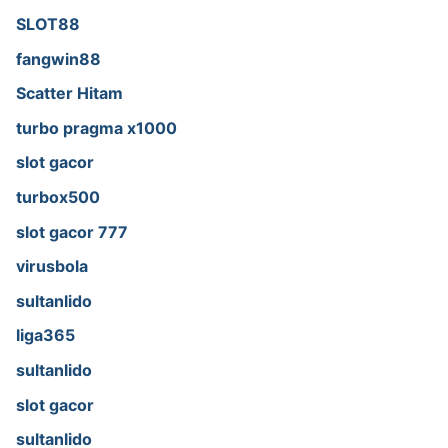
SLOT88
fangwin88
Scatter Hitam
turbo pragma x1000
slot gacor
turbox500
slot gacor 777
virusbola
sultanlido
liga365
sultanlido
slot gacor
sultanlido