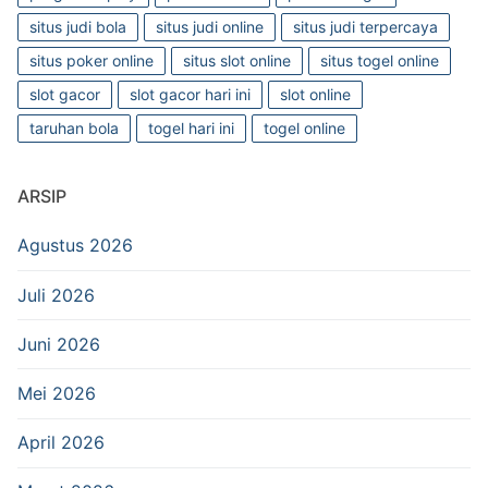
situs judi bola
situs judi online
situs judi terpercaya
situs poker online
situs slot online
situs togel online
slot gacor
slot gacor hari ini
slot online
taruhan bola
togel hari ini
togel online
ARSIP
Agustus 2026
Juli 2026
Juni 2026
Mei 2026
April 2026