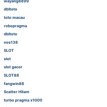
wayang8899
dbltoto
toto macau
robopragma
dbltoto
nos138
SLOT
slot
slot gacor
SLOT88
fangwin88
Scatter Hitam
turbo pragma x1000