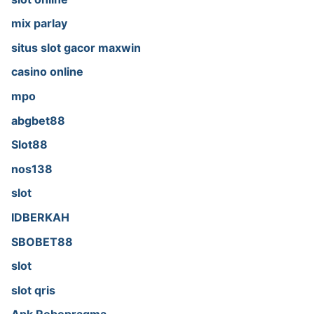
mix parlay
situs slot gacor maxwin
casino online
mpo
abgbet88
Slot88
nos138
slot
IDBERKAH
SBOBET88
slot
slot qris