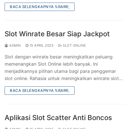
BACA SELENGKAPNYA %RARR;
Slot Winrate Besar Siap Jackpot
ADMIN
15 APRIL 2025
SLOT ONLINE
Slot dengan winrate besar meningkatkan peluang
memenangkan Slot Online lebih banyak. Ini
menjadikannya pilihan utama bagi para penggemar
slot online. Rahasia untuk meningkatkan winrate slot…
BACA SELENGKAPNYA %RARR;
Aplikasi Slot Scatter Anti Boncos