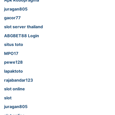
Apk Robopragma
juragan805
gacor77
slot server thailand
ABGBET88 Login
situs toto
MPO17
pewe128
lapaktoto
rajabandar123
slot online
slot
juragan805