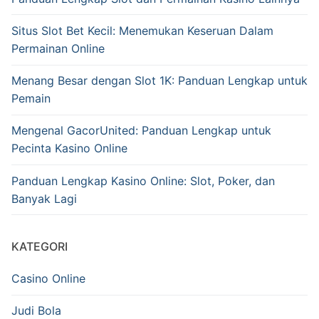
Situs Slot Bet Kecil: Menemukan Keseruan Dalam
Permainan Online
Menang Besar dengan Slot 1K: Panduan Lengkap untuk
Pemain
Mengenal GacorUnited: Panduan Lengkap untuk
Pecinta Kasino Online
Panduan Lengkap Kasino Online: Slot, Poker, dan
Banyak Lagi
KATEGORI
Casino Online
Judi Bola