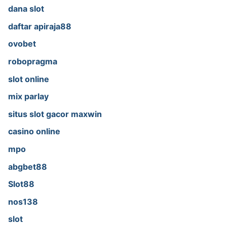
dana slot
daftar apiraja88
ovobet
robopragma
slot online
mix parlay
situs slot gacor maxwin
casino online
mpo
abgbet88
Slot88
nos138
slot