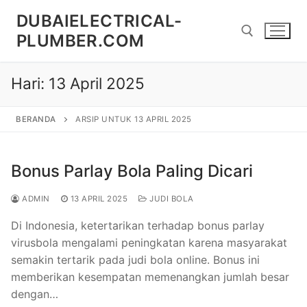
Lompat
DUBAIELECTRICAL-
ke
PLUMBER.COM
konten
Hari:
13 April 2025
Cari:
BERANDA
ARSIP UNTUK 13 APRIL 2025
Bonus Parlay Bola Paling Dicari
ADMIN
13 APRIL 2025
JUDI BOLA
Di Indonesia, ketertarikan terhadap bonus parlay
virusbola mengalami peningkatan karena masyarakat
semakin tertarik pada judi bola online. Bonus ini
memberikan kesempatan memenangkan jumlah besar
dengan…