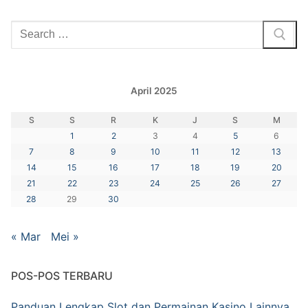
Cari:
April 2025
S
S
R
K
J
S
M
1
2
3
4
5
6
7
8
9
10
11
12
13
14
15
16
17
18
19
20
21
22
23
24
25
26
27
28
29
30
« Mar
Mei »
POS-POS TERBARU
Panduan Lengkap Slot dan Permainan Kasino Lainnya