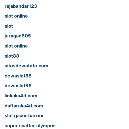
rajabandar123
slot online
slot
juragan805
slot online
slot88
situsdewatoto.com
dewaslot88
dewaslot88
linkaka4d.com
daftaraka4d.com
slot gacor hari ini
super scatter olympus