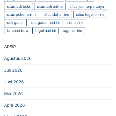
situs judi bola
situs judi online
situs judi terpercaya
situs poker online
situs slot online
situs togel online
slot gacor
slot gacor hari ini
slot online
taruhan bola
togel hari ini
togel online
ARSIP
Agustus 2026
Juli 2026
Juni 2026
Mei 2026
April 2026