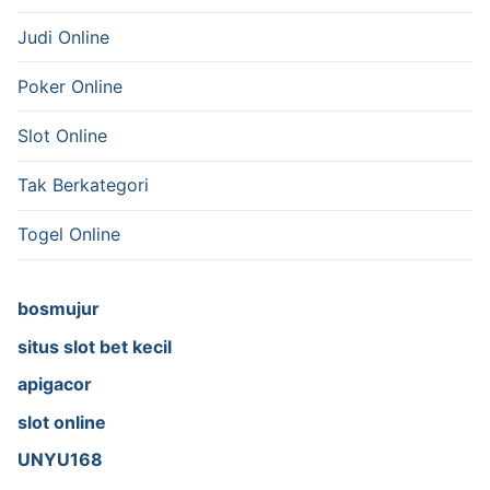
Judi Online
Poker Online
Slot Online
Tak Berkategori
Togel Online
bosmujur
situs slot bet kecil
apigacor
slot online
UNYU168