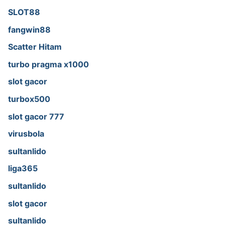
SLOT88
fangwin88
Scatter Hitam
turbo pragma x1000
slot gacor
turbox500
slot gacor 777
virusbola
sultanlido
liga365
sultanlido
slot gacor
sultanlido