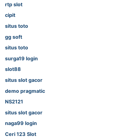
rtp slot
cipit
situs toto
gg soft
situs toto
surga19 login
slot88
situs slot gacor
demo pragmatic
NS2121
situs slot gacor
naga99 login
Ceri 123 Slot