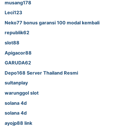
musang178
Leci123
Neko77 bonus garansi 100 modal kembali
republik62
slot88
Apigacor88
GARUDA62
Depo168 Server Thailand Resmi
sultanplay
warunggol slot
solana 4d
solana 4d
ayojp88 link