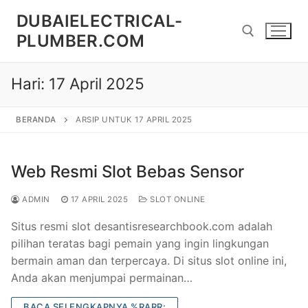
Lompat
DUBAIELECTRICAL-
ke
PLUMBER.COM
konten
Hari:
17 April 2025
Cari:
BERANDA
ARSIP UNTUK 17 APRIL 2025
Web Resmi Slot Bebas Sensor
ADMIN
17 APRIL 2025
SLOT ONLINE
Situs resmi slot desantisresearchbook.com adalah
pilihan teratas bagi pemain yang ingin lingkungan
bermain aman dan terpercaya. Di situs slot online ini,
Anda akan menjumpai permainan…
BACA SELENGKAPNYA %RARR;