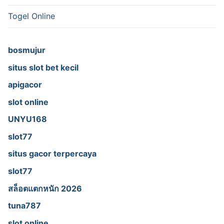
Togel Online
bosmujur
situs slot bet kecil
apigacor
slot online
UNYU168
slot77
situs gacor terpercaya
slot77
สล็อตแตกหนัก 2026
tuna787
slot online