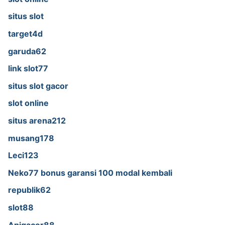
situs slot
target4d
garuda62
link slot77
situs slot gacor
slot online
situs arena212
musang178
Leci123
Neko77 bonus garansi 100 modal kembali
republik62
slot88
Apigacor88