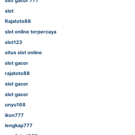
slot gacor 777
slot
Rajatoto88
slot online terpercaya
slot123
situs slot online
slot gacor
rajatoto88
slot gacor
slot gacor
unyu168
ikon777
lengkap777