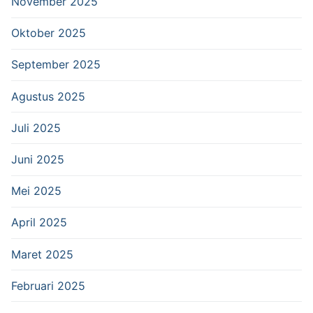
November 2025
Oktober 2025
September 2025
Agustus 2025
Juli 2025
Juni 2025
Mei 2025
April 2025
Maret 2025
Februari 2025