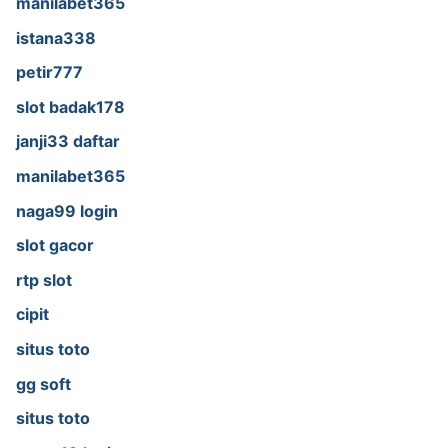
manilabet365
istana338
petir777
slot badak178
janji33 daftar
manilabet365
naga99 login
slot gacor
rtp slot
cipit
situs toto
gg soft
situs toto