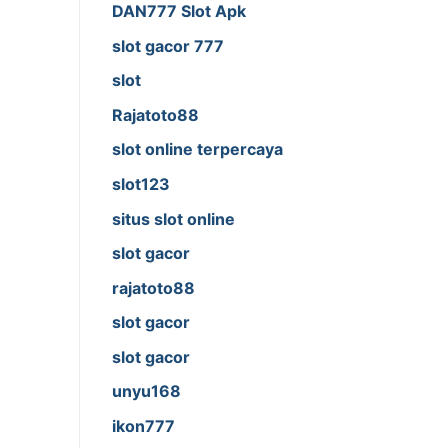
DAN777 Slot Apk
slot gacor 777
slot
Rajatoto88
slot online terpercaya
slot123
situs slot online
slot gacor
rajatoto88
slot gacor
slot gacor
unyu168
ikon777