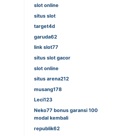
slot online
situs slot
target4d
garuda62
link slot77
situs slot gacor
slot online
situs arena212
musang178
Leci123
Neko77 bonus garansi 100
modal kembali
republik62