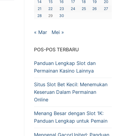
14
15
16
17
18
19
20
21
22
23
24
25
26
27
28
29
30
« Mar
Mei »
POS-POS TERBARU
Panduan Lengkap Slot dan
Permainan Kasino Lainnya
Situs Slot Bet Kecil: Menemukan
Keseruan Dalam Permainan
Online
Menang Besar dengan Slot 1K:
Panduan Lengkap untuk Pemain
Mengenal GacorUnited: Panduan