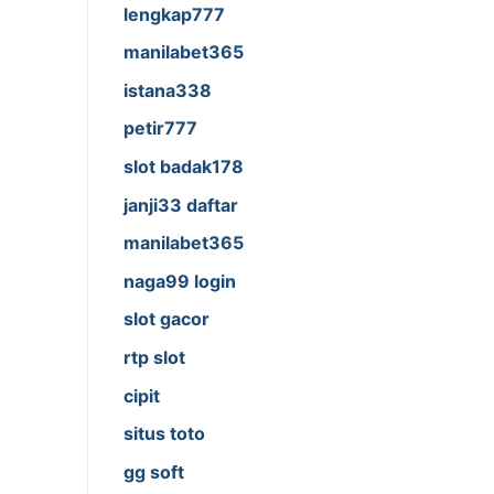
lengkap777
manilabet365
istana338
petir777
slot badak178
janji33 daftar
manilabet365
naga99 login
slot gacor
rtp slot
cipit
situs toto
gg soft