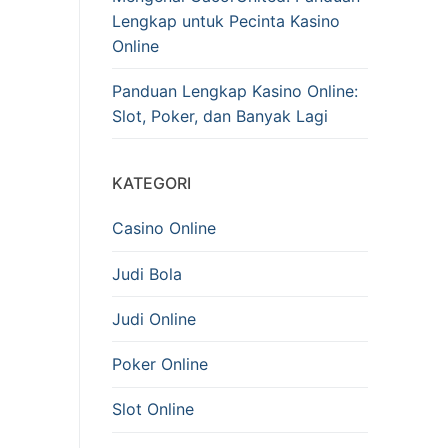
Lengkap untuk Pecinta Kasino
Online
Panduan Lengkap Kasino Online:
Slot, Poker, dan Banyak Lagi
KATEGORI
Casino Online
Judi Bola
Judi Online
Poker Online
Slot Online